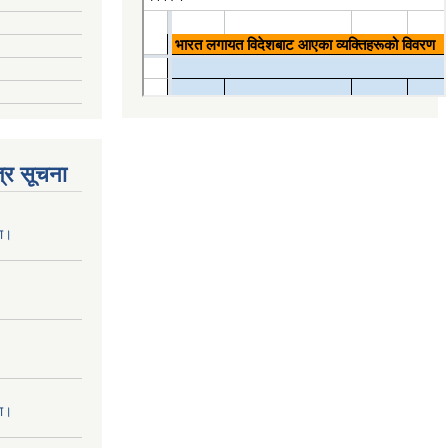
्र सूचना
ना।
ना।