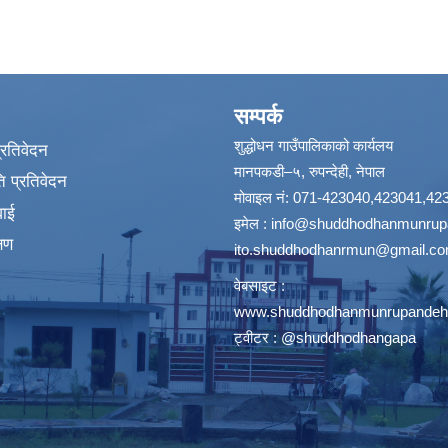
सम्पर्क
शुद्धोधन गाउँपालिकाको कार्यलय
प्रतिवेदन
मानपकडी–५, रुपन्देही, नेपाल
 प्रतिवेदन
मोवाइल नं: 071-423040,423041,42
वाई
इमेल :
info@shuddhodhanmunrupa
्षण
ito.shuddhodhanrmun@gmail.c
वेबसाइट :
www.shuddhodhanmunrupandehi
ट्वीटर : @shuddhodhangapa