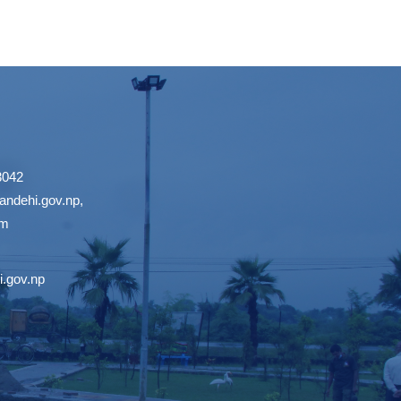
3042
ndehi.gov.np
,
om
.gov.np