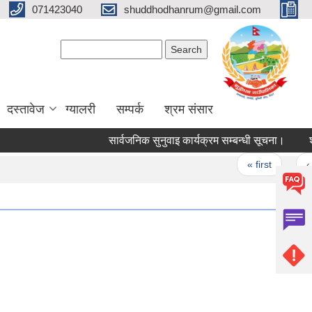
071423040
shuddhodhanrum@gmail.com
Search form
Search
दस्तावेज
ग्यालरी
सम्पर्क
श्रम संसार
सार्वजनिक सुनुवाइ कार्यक्रम सम्बन्धी सूचना।
शुद्धोदन 
Pages
« first
‹ previou