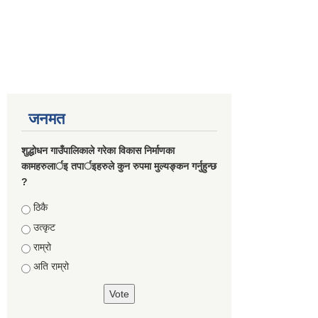
जनमत
शुद्धोधन गाउँपालिकाले गरेका विकास निर्माणका
कामहरुलार्इ तपार्इहरुले कुन रुपमा मुल्यङ्कन गर्नुहुन्छ
?
Choices
ठिकै
उत्कृट
राम्रो
अति राम्रो