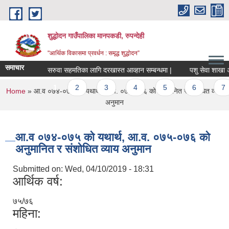
Skip to main content
शुद्धोदन गाउँपालिका मानपकडी, रुपन्देही
"आर्थिक विकासमा प्रवर्धन : समृद्ध शुद्धोदन”
समाचार
सरुवा सहमतिका लागि दरखास्त आव्हान सम्बन्धमा |
पशु सेवा शाखा अन्तर्ग
Pages
1
2
3
4
5
6
7
You are here
Home
» आ.व ०७४-०७५ को यथार्थ, आ.व. ०७५-०७६ को अनुमानित र संशोधित व्याय
अनुमान
आ.व ०७४-०७५ को यथार्थ, आ.व. ०७५-०७६ को
अनुमानित र संशोधित व्याय अनुमान
Submitted on:
Wed, 04/10/2019 - 18:31
आर्थिक वर्ष:
७५/७६
महिना: