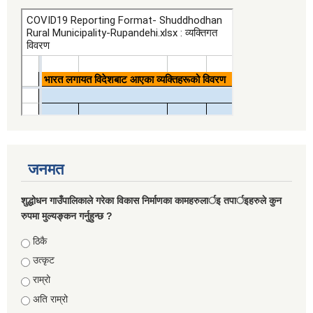
जनमत
शुद्धोधन गाउँपालिकाले गरेका विकास निर्माणका कामहरुलार्इ तपार्इहरुले कुन
रुपमा मुल्यङ्कन गर्नुहुन्छ ?
Choices
ठिकै
उत्कृट
राम्रो
अति राम्रो