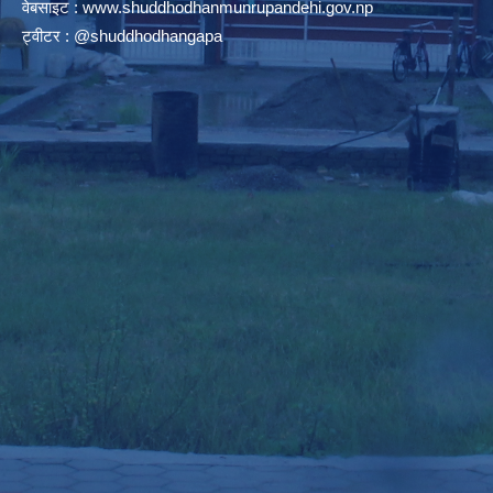
वेबसाइट :
www.shuddhodhanmunrupandehi.gov.np
ट्वीटर : @shuddhodhangapa