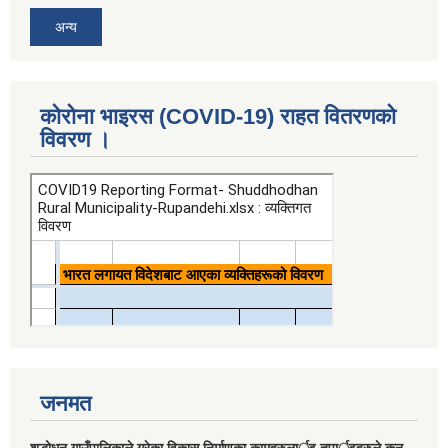
अन्य
कोरोना भाइरस (COVID-19) राहत वितरणको
विवरण ।
जनमत
शुद्धोधन गाउँपालिकाले गरेका विकास निर्माणका कामहरुलार्इ तपार्इहरुले कुन