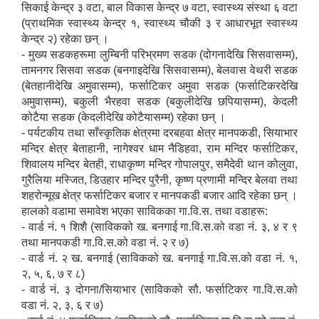
सिकाई केन्द्र ३ वटा, बाल विकास केन्द्र ७ वटा, स्वास्थ्य संस्था ६ वटा
(प्राथमिक स्वास्थ्य केन्द्र १, स्वास्थ्य चौकी ३ र आधारभूत स्वास्थ्य
केन्द्र २) रहेका छन् ।
- मुख्य सडकहरूमा लुम्बिनी परिभ्रमण सडक (दोगनादेखि सिसवासम्म),
तामनगर सिसवा सडक (बनगाइदेखि सिसवासम्म), बेलवास वेथरी सडक
(बेतहानीदेखि अमुवासम्म), फर्साटिकर अमुवा सडक (फर्साटिकरदेखि
अमुवासम्म), बकुली भैरहवा सडक (बकुलीदेखि छपियासम्म), केदली
कोटैया सडक (केदलीदेखि कोटैयासम्म) रहेका छन् ।
- पर्यटकीय तथा साँस्कृतिक क्षेत्रमा दरबहवा क्षेत्र मानपकडी, सियाभार
मन्दिर क्षेत्र बेताहानी, नागेश्वर धाम नैडिहवा, राम मन्दिर फर्साटिकर,
शिवालय मन्दिर बेतही, राधाकृष्ण मन्दिर गोपालपुर, समैदेवी थान कोलुवा,
गुरैलिया मस्जित, डिउहार मन्दिर पुरैनी, कृष्ण प्रणामी मन्दिर बेलवा तथा
शहरोन्मूख क्षेत्र फर्साटिकर बजार र मानपकडी बजार आदि रहेका छन् ।
हालको वडामा समावेश भएका साविकका गा.वि.स. तथा वडाहरू:
- वार्ड नं. १ शिशै (साविकको ख. बनगाई गा.वि.स.को वडा नं. ३, ४ र ९
तथा मानपकडी गा.वि.स.को वडा नं. २ र ७)
- वार्ड नं. २ ख. बनगाई (साविकको ख. बनगाई गा.वि.स.को वडा नं. १,
२, ५, ६, ७ र ८)
- वार्ड नं. ३ दोगना/सियाभार (साविकको सौ. फर्साटिकर गा.वि.स.को
वडा नं. २, ३, ६ र ७)