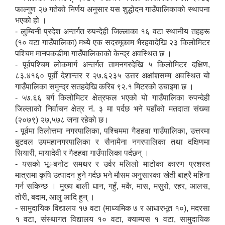
फाल्गुण २७ गतेको निर्णय अनुसार यस शुद्धोदन गाउँपालिकाको स्थापना
भएको हो ।
- लुम्बिनी प्रदेश अन्तर्गत रुपन्देही जिल्लाका १६ वटा स्थानीय तहहरू
(१० वटा गाउँपालिका) मध्ये एक सदरमूकाम भैरहवादेखि २३ किलोमिटर
पश्चिम मानपकडीमा गाउँपालिकाको केन्द्र अवस्थित छ ।
- पूर्वपश्चिम लोकमार्ग अन्तर्गत तामनगरदेखि ५ किलोमिटर दक्षिण,
८३.४१६० पूर्वी देशान्तर र २७.६२३५ उत्तर अक्षांशसम्म अवस्थित यो
गाउँपालिका समुन्द्र सतहदेखि करिब ९२.१ मिटरको उचाइमा छ ।
- ५७.६६ बर्ग किलोमिटर क्षेत्रफल भएको यो गाउँपालिका रुपन्देही
जिल्लाको निर्वाचन क्षेत्र नं. ३ मा पर्दछ भने यहाँको मतदाता संख्या
(२०७९) २७,५७८ जना रहेको छ।
- पूर्वमा तिलोत्तमा नगरपालिका, पश्चिममा गैडहवा गाउँपालिका, उत्तरमा
बुटवल उपमहानगरपालिका र सैनामैना नगरपालिका तथा दक्षिणमा
सियारी, मायादेवी र गैडहवा गाउँपालिका पर्दछन् ।
- यसको भू÷बनोट समथर र उर्वर मलिलो माटोका कारण प्रशस्त
मात्रामा कृषि उत्पादन हुने गर्दछ भने मौसम अनुसारका खेती बाह्रै महिना
गर्न सकिन्छ । मुख्य बाली धान, गहुँ, मकै, मास, मसुरो, रहर, आलस,
तोरी, बदाम, आलु आदि हुन् ।
- सामुदायिक विद्यालय १७ वटा (माध्यमिक ७ र आधारभूत १०), मदरसा
१ वटा, संस्थागत विद्यालय १० वटा, क्याम्पस १ वटा, सामुदायिक