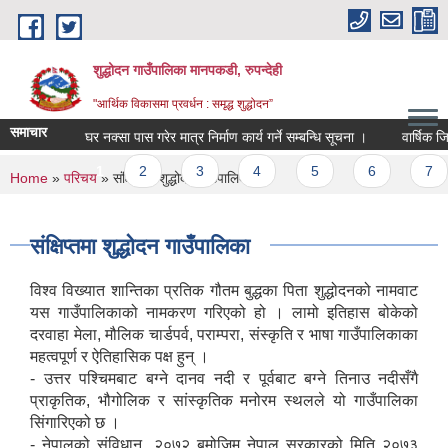
Skip to main content
शुद्धोदन गाउँपालिका मानपकडी, रुपन्देही
"आर्थिक विकासमा प्रवर्धन : समृद्ध शुद्धोदन”
समाचार
घर नक्सा पास गरेर मात्र निर्माण कार्य गर्ने सम्बन्धि सूचना ।
वार्षिक जिन्
Pages
1
2
3
4
5
6
7
You are here
Home
»
परिचय
» संक्षिप्तमा शुद्धोदन गाउँपालिका
संक्षिप्तमा शुद्धोदन गाउँपालिका
विश्व विख्यात शान्तिका प्रतिक गौतम बुद्धका पिता शुद्धोदनको नामवाट
यस गाउँपालिकाको नामकरण गरिएको हो । लामो इतिहास बोकेको
दरवाहा मेला, मौलिक चार्डपर्व, पराम्परा, संस्कृति र भाषा गाउँपालिकाका
महत्वपूर्ण र ऐतिहासिक पक्ष हुन् ।
- उत्तर पश्चिमबाट बग्ने दानव नदी र पूर्वबाट बग्ने तिनाउ नदीसँगै
प्राकृतिक, भौगोलिक र सांस्कृतिक मनोरम स्थलले यो गाउँपालिका
सिंगारिएको छ ।
- नेपालको संविधान¸ २०७२ बमोजिम नेपाल सरकारको मिति २०७३