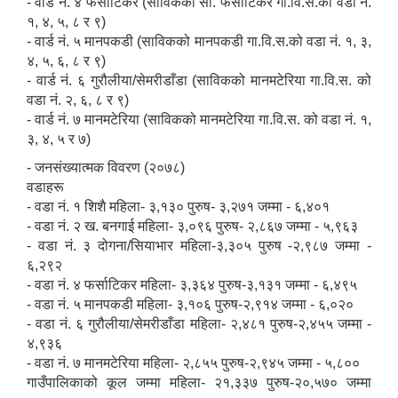
- वार्ड नं. ४ फर्साटिकर (साविकको सौ. फर्साटिकर गा.वि.स.को वडा नं.
१, ४, ५, ८ र ९)
- वार्ड नं. ५ मानपकडी (साविकको मानपकडी गा.वि.स.को वडा नं. १, ३,
४, ५, ६, ८ र ९)
- वार्ड नं. ६ गुरौलीया/सेमरीडाँडा (साविकको मानमटेरिया गा.वि.स. को
वडा नं. २, ६, ८ र ९)
- वार्ड नं. ७ मानमटेरिया (साविकको मानमटेरिया गा.वि.स. को वडा नं. १,
३, ४, ५ र ७)
- जनसंख्यात्मक विवरण (२०७८)
वडाहरू
- वडा नं. १ शिशै महिला- ३,१३० पुरुष- ३,२७१ जम्मा - ६,४०१
- वडा नं. २ ख. बनगाई महिला- ३,०९६ पुरुष- २,८६७ जम्मा - ५,९६३
- वडा नं. ३ दोगना/सियाभार महिला-३,३०५ पुरुष -२,९८७ जम्मा -
६,२९२
- वडा नं. ४ फर्साटिकर महिला- ३,३६४ पुरुष-३,१३१ जम्मा - ६,४९५
- वडा नं. ५ मानपकडी महिला- ३,१०६ पुरुष-२,९१४ जम्मा - ६,०२०
- वडा नं. ६ गुरौलीया/सेमरीडाँडा महिला- २,४८१ पुरुष-२,४५५ जम्मा -
४,९३६
- वडा नं. ७ मानमटेरिया महिला- २,८५५ पुरुष-२,९४५ जम्मा - ५,८००
गाउँपालिकाको कूल जम्मा महिला- २१,३३७ पुरुष-२०,५७० जम्मा