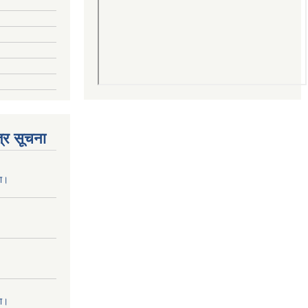
्र सूचना
ना।
ना।