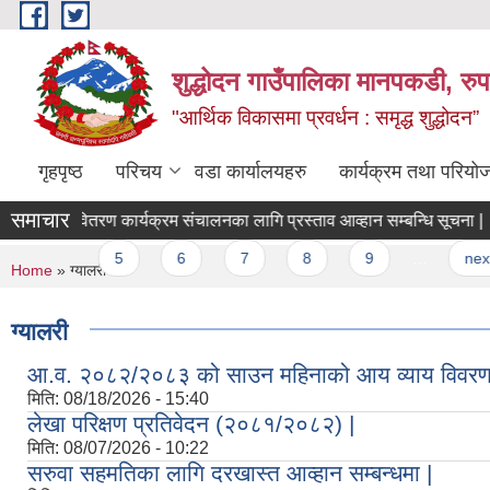
Skip to main content
शुद्धोदन गाउँपालिका मानपकडी, रुपन
"आर्थिक विकासमा प्रवर्धन : समृद्ध शुद्धोदन”
गृहपृष्ठ
परिचय
वडा कार्यालयहरु
कार्यक्रम तथा परियो
समाचार
सैलेज वितरण कार्यक्रम संचालनका लागि प्रस्ताव आव्हान सम्बन्धि सूचना |
ले
4
5
6
7
8
9
…
next ›
You are here
Home
» ग्यालरी
ग्यालरी
आ.व. २०८२/२०८३ को साउन महिनाको आय व्याय विवरण
मिति:
08/18/2026 - 15:40
लेखा परिक्षण प्रतिवेदन (२०८१/२०८२) |
मिति:
08/07/2026 - 10:22
सरुवा सहमतिका लागि दरखास्त आव्हान सम्बन्धमा |