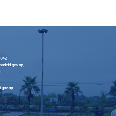
3042
ndehi.gov.np
,
om
.gov.np