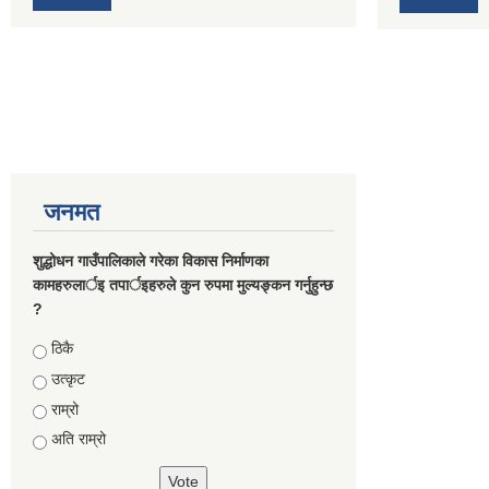
जनमत
शुद्धोधन गाउँपालिकाले गरेका विकास निर्माणका
कामहरुलार्इ तपार्इहरुले कुन रुपमा मुल्यङ्कन गर्नुहुन्छ
?
Choices
ठिकै
उत्कृट
राम्रो
अति राम्रो