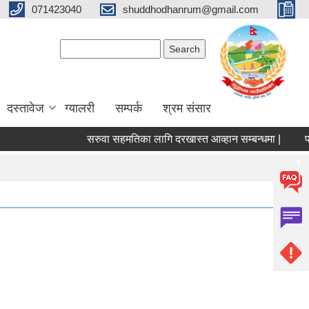
071423040
shuddhodhanrum@gmail.com
Search form
Search
दस्तावेज
ग्यालरी
सम्पर्क
श्रम संसार
सरुवा सहमतिका लागि दरखास्त आव्हान सम्बन्धमा |
पशु सेवा 
Pages
1
2