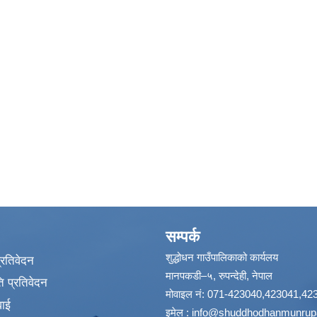
सम्पर्क
शुद्धोधन गाउँपालिकाको कार्यलय
प्रतिवेदन
मानपकडी–५, रुपन्देही, नेपाल
 प्रतिवेदन
मोवाइल नं: 071-423040,423041,42
वाई
इमेल :
info@shuddhodhanmunrupa