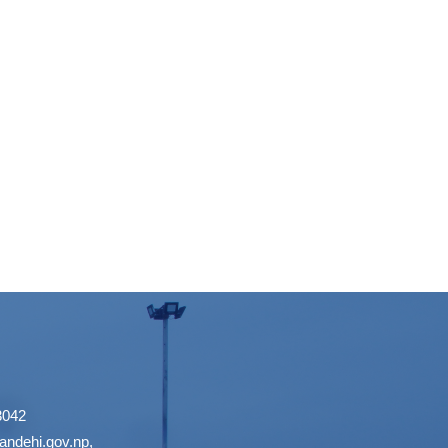
3042
ndehi.gov.np
,