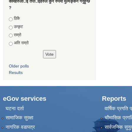
कामहरुलार्इ तपार्इहरुले कुन रुपमा मुल्यङ्कन गर्नुहुन्छ
?
Choices
ठिकै
उत्कृट
राम्रो
अति राम्रो
Older polls
Results
eGov services
Reports
घटना दर्ता
वार्षिक प्रगति 
सामाजिक सुरक्षा
चौमासिक प्रगति
नागरिक वडापत्र
सार्वजनिक सुनु