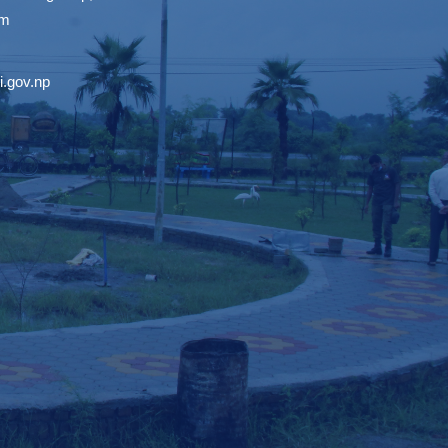
om
.gov.np