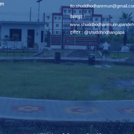
्षण
ito.shuddhodhanrmun@gmail.c
वेबसाइट :
www.shuddhodhanmunrupandehi
ट्वीटर : @shuddhodhangapa