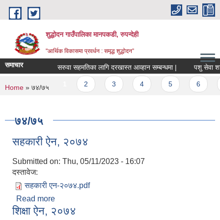
Skip to main content
शुद्धोदन गाउँपालिका मानपकडी, रुपन्देही
"आर्थिक विकासमा प्रवर्धन : समृद्ध शुद्धोदन”
समाचार
सरुवा सहमतिका लागि दरखास्त आव्हान सम्बन्धमा |
पशु सेवा शाखा अन
Pages
1
2
3
4
5
6
7
You are here
Home
» ७४/७५
७४/७५
सहकारी ऐन, २०७४
Submitted on:
Thu, 05/11/2023 - 16:07
दस्तावेज:
सहकारी एन-२०७४.pdf
Read more
about सहकारी ऐन, २०७४
शिक्षा ऐन, २०७४