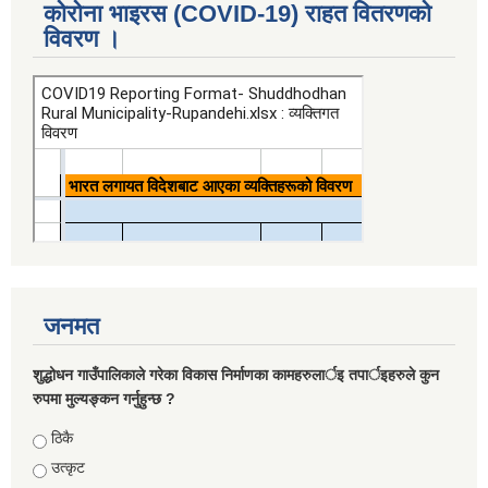
कोरोना भाइरस (COVID-19) राहत वितरणको
विवरण ।
जनमत
शुद्धोधन गाउँपालिकाले गरेका विकास निर्माणका कामहरुलार्इ तपार्इहरुले कुन
रुपमा मुल्यङ्कन गर्नुहुन्छ ?
Choices
ठिकै
उत्कृट