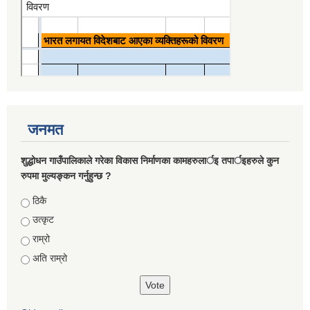
जनमत
शुद्धोधन गाउँपालिकाले गरेका विकास निर्माणका कामहरुलार्इ तपार्इहरुले कुन
रुपमा मुल्यङ्कन गर्नुहुन्छ ?
Choices
ठिकै
उत्कृट
राम्रो
अति राम्रो