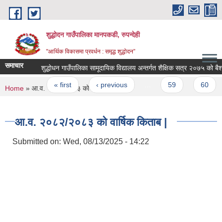
Skip to main content
शुद्धोदन गाउँपालिका मानपकडी, रुपन्देही
"आर्थिक विकासमा प्रवर्धन : समृद्ध शुद्धोदन”
समाचार
शुद्धोधन गाउँपालिका सामूदायिक विद्यालय अन्तर्गत शैक्षिक सत्र २०७५ को बैशाख २
Pages
« first
‹ previous
…
59
60
6
You are here
Home
» आ.व. २०८२/२०८३ को वार्षिक किताब |
आ.व. २०८२/२०८३ को वार्षिक किताब |
Submitted on:
Wed, 08/13/2025 - 14:22