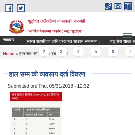
Skip to main content
शुद्धोदन गाउँपालिका मानपकडी, रुपन्देही
"आर्थिक विकासमा प्रवर्धन : समृद्ध शुद्धोदन”
समाचार
सरुवा सहमतिका लागि दरखास्त आव्हान सम्बन्धमा |
पशु सेवा शाखा अन्तर्ग
Pages
1
2
3
4
5
6
7
You are here
Home
» हाल सम्म को व्यवसाय दर्ता विवरण
हाल सम्म को व्यवसाय दर्ता विवरण
Submitted on:
Thu, 05/31/2018 - 12:32