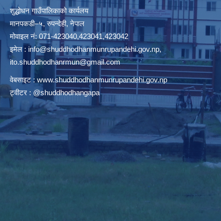
शुद्धोधन गाउँपालिकाको कार्यलय
मानपकडी–५, रुपन्देही, नेपाल
मोवाइल नं: 071-423040,423041,423042
इमेल :
info@shuddhodhanmunrupandehi.gov.np
,
ito.shuddhodhanrmun@gmail.com
वेबसाइट :
www.shuddhodhanmunrupandehi.gov.np
ट्वीटर : @shuddhodhangapa