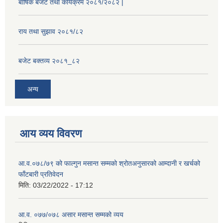
बार्षिक बजेट तथा कार्यक्रम २०८१/२०८२ |
राय तथा सुझाव २०८१/८२
बजेट बक्तव्य २०८१_८२
अन्य
आय व्यय विवरण
आ.व.०७८/७९ को फाल्गुन मसान्त सम्मको श्रोतअनुसारको आम्दानी र खर्चको
फाँटबारी प्रतिवेदन
मिति:
03/22/2022 - 17:12
आ.व. ०७७/०७८ असार मसान्त सम्मको व्यय