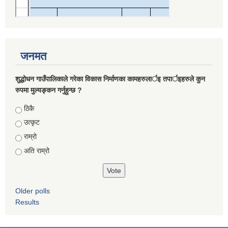
जनमत
शुद्धोधन गाउँपालिकाले गरेका विकास निर्माणका कामहरुलार्इ तपार्इहरुले कुन
रुपमा मुल्यङ्कन गर्नुहुन्छ ?
Choices
ठिकै
उत्कृट
राम्रो
अति राम्रो
Older polls
Results