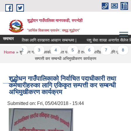
Skip to main content
शुद्धोदन गाउँपालिका मानपकडी, रुपन्देही
"आर्थिक विकासमा प्रवर्धन : समृद्ध शुद्धोदन”
समाचार
वा सहमतिका लागि दरखास्त आव्हान सम्बन्धमा |
पशु सेवा शाखा अन्तर्गत सैलेज वितरण क
ages
1
2
3
4
5
6
7
8
9
You are here
Home
» शुद्धोधन गाउँपालिकाको निर्वाचित पदाधीकारी तथा कर्मचारीहरुका लागि एकिकृत
सम्पत्ती कर सम्बन्धी अभिमुखीकरण कार्यक्रम
शुद्धोधन गाउँपालिकाको निर्वाचित पदाधीकारी तथा
कर्मचारीहरुका लागि एकिकृत सम्पत्ती कर सम्बन्धी
अभिमुखीकरण कार्यक्रम
Submitted on:
Fri, 05/04/2018 - 15:44