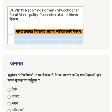
जनमत
शुद्धोधन गाउँपालिकाले गरेका विकास निर्माणका कामहरुलार्इ तपार्इहरुले कुन
रुपमा मुल्यङ्कन गर्नुहुन्छ ?
Choices
ठिकै
उत्कृट
राम्रो
अति राम्रो