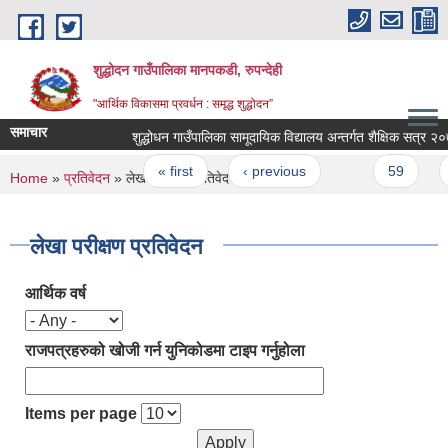
Skip to main content
शुद्धोदन गाउँपालिका मानपकडी, रुपन्देही
"आर्थिक विकासमा प्रवर्धन : समृद्ध शुद्धोदन”
समाचार
शुद्धोधन गाउँपालिका सामूदायिक विद्यालय अन्तर्गत शैक्षिक सत्र २०७५ 
Pages
« first
‹ previous
…
59
60
You are here
Home
»
प्रतिवेदन
» लेखा परीक्षण प्रतिवेदन
लेखा परीक्षण प्रतिवेदन
आर्थिक वर्ष
राजपत्रहरुको खोजी गर्न युनिकोडमा टाइप गर्नुहोला
Items per page