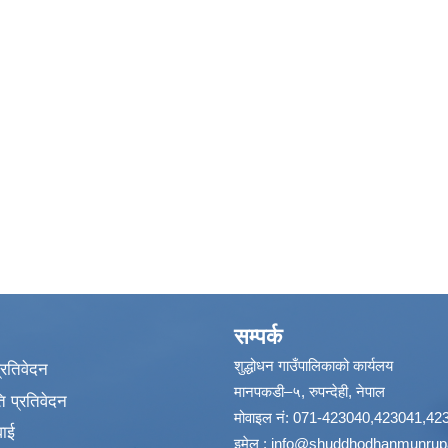
सम्पर्क
शुद्धोधन गाउँपालिकाको कार्यलय
प्रतिवेदन
मानपकडी–५, रुपन्देही, नेपाल
 प्रतिवेदन
मोवाइल नं: 071-423040,423041,42
वाई
इमेल :
info@shuddhodhanmunrupa