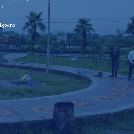
om
.gov.np