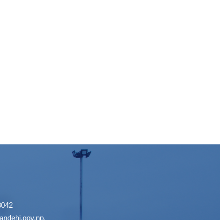
3042
ndehi.gov.np
,