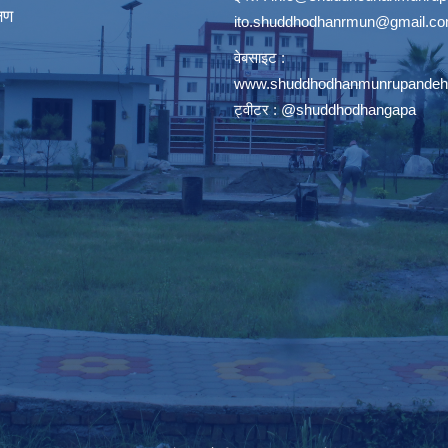
्षण
ito.shuddhodhanrmun@gmail.c
वेबसाइट :
www.shuddhodhanmunrupandehi
ट्वीटर : @shuddhodhangapa