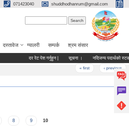
071423040
shuddhodhanrum@gmail.com
Search form
Search
दस्तावेज
ग्यालरी
सम्पर्क
श्रम संसार
दर रेट पेश गर्नुहुन |
सूचना ।
नदिजन्य पदार्थको स्टक (मौज्द
Pages
« first
‹ previous
…
8
9
10