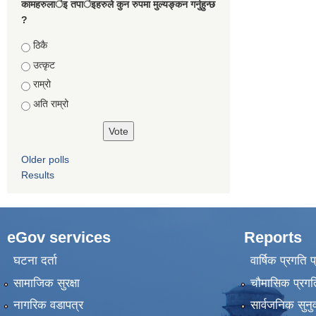
कामहरुलार्इ तपार्इहरुले कुन रुपमा मुल्यङ्कन गर्नुहुन्छ
?
Choices
ठिकै
उत्कृट
राम्रो
अति राम्रो
Older polls
Results
eGov services
Reports
घटना दर्ता
वार्षिक प्रगति 
सामाजिक सुरक्षा
चौमासिक प्रगति
नागरिक वडापत्र
सार्वजनिक सुनु