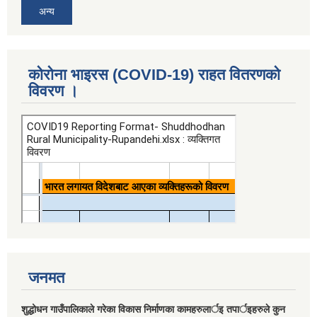
अन्य
कोरोना भाइरस (COVID-19) राहत वितरणको
विवरण ।
जनमत
शुद्धोधन गाउँपालिकाले गरेका विकास निर्माणका कामहरुलार्इ तपार्इहरुले कुन