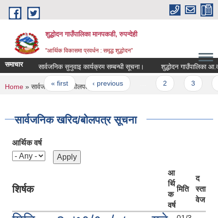
Skip to main content
शुद्धोदन गाउँपालिका मानपकडी, रुपन्देही
"आर्थिक विकासमा प्रवर्धन : समृद्ध शुद्धोदन”
समाचार
सार्वजनिक सुनुवाइ कार्यक्रम सम्बन्धी सूचना।
शुद्धोदन गाउँपालिका आ.व. २०८२
Pages
« first
‹ previous
…
2
3
4
You are here
Home
» सार्वजनिक खरिद/बोलपत्र सूचना
सार्वजनिक खरिद/बोलपत्र सूचना
आर्थिक वर्ष
आ
द
र्थि
शिर्षक
मिति
स्ता
क
वेज
वर्ष