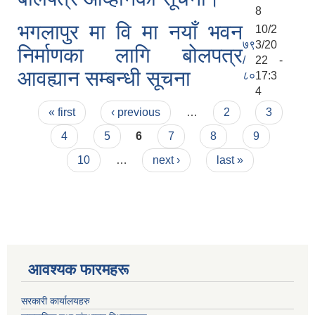
8
भगलापुर मा वि मा नयाँ भवन
10/2
७९
3/20
निर्माणका लागि बोलपत्र
/
22 -
आवह्यान सम्बन्धी सूचना
८०
17:3
4
Pages
« first
‹ previous
…
2
3
4
5
6
7
8
9
10
…
next ›
last »
आवश्यक फारमहरू
सरकारी कार्यालयहरु