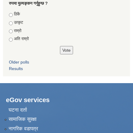
रुपमा मुल्यङ्कन गर्नुहुन्छ ?
Choices
ठिकै
उत्कृट
राम्रो
अति राम्रो
Older polls
Results
eGov services
घटना दर्ता
सामाजिक सुरक्षा
नागरिक वडापत्र