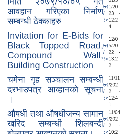
मिति २०७९/१०/०५ गते
01/3
७९
1/20
आवहान गरिएका निर्माण
/
23 -
सम्बन्धी ठेक्काहरु
८०
12:2
4
Invitation for E-Bids for
12/0
Black Topped Road,
७९
5/20
/
22 -
Compound Wall,
८०
13:2
Building Construction
2
चमेना गृह सञ्‍चालन सम्बन्धी
11/11
७९
/202
दरभाउपत्र आव्हानकाे सूचना
/
2 -
।
८०
12:4
1
औषधी तथा औषधीजन्य सामान
11/04
७९
/202
खरिद सम्बन्धी शिलबन्दी
/
2 -
बोलपत्र आव्हानको सूचना।
८०
10:2