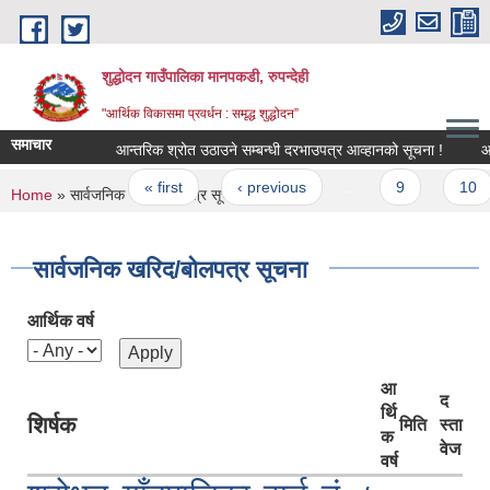
Skip to main content
शुद्धोदन गाउँपालिका मानपकडी, रुपन्देही
"आर्थिक विकासमा प्रवर्धन : समृद्ध शुद्धोदन”
समाचार
आन्तरिक श्रोत उठाउने सम्बन्धी दरभाउपत्र आव्हानको सूचना !
आ.व. २
Pages
« first
‹ previous
…
9
10
You are here
Home
» सार्वजनिक खरिद/बोलपत्र सूचना
सार्वजनिक खरिद/बोलपत्र सूचना
आर्थिक वर्ष
आ
द
र्थि
शिर्षक
मिति
स्ता
क
वेज
वर्ष