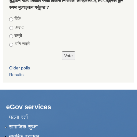
शुद्धोधन गाउँपालिकाले गरेका विकास निर्माणका कामहरुलार्इ तपार्इहरुले कुन
रुपमा मुल्यङ्कन गर्नुहुन्छ ?
Choices
ठिकै
उत्कृट
राम्रो
अति राम्रो
Older polls
Results
eGov services
घटना दर्ता
सामाजिक सुरक्षा
नागरिक वडापत्र