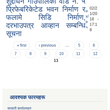
शुद्दोधन गाँउपालिका वार्ड नं. ५
प्रिफेबरिकेटेड भवन निर्माण र
02/2
७
1/20
फलामे सिडि निर्माण,
४/
18 -
७
दरभाउपत्र आव्हान सम्बन्धि
17:1
५
8
सूचना
Pages
« first
‹ previous
…
5
6
7
8
9
10
11
12
13
आवश्यक फारमहरू
सरकारी कार्यालयहरु