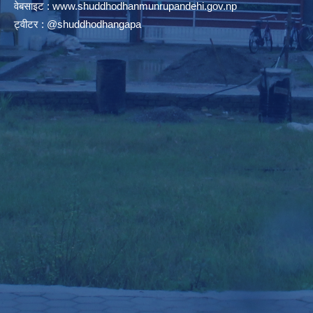
वेबसाइट :
www.shuddhodhanmunrupandehi.gov.np
ट्वीटर : @shuddhodhangapa