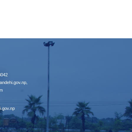
3042
ndehi.gov.np
,
om
.gov.np