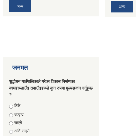
अन्य
अन्य
जनमत
शुद्धोधन गाउँपालिकाले गरेका विकास निर्माणका
कामहरुलार्इ तपार्इहरुले कुन रुपमा मुल्यङ्कन गर्नुहुन्छ
?
Choices
ठिकै
उत्कृट
राम्रो
अति राम्रो