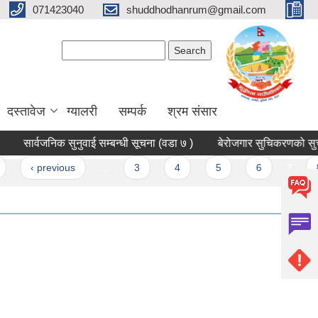
071423040
shuddhodhanrum@gmail.com
Search form
Search
दस्तावेज
ग्यालरी
सम्पर्क
श्रम संसार
ार्वजनिक सुनुवाई सम्बन्धी सूचना (वडा ७ )
बेरोजगार सुचिकरणको सुचना पत्
‹ previous
…
3
4
5
6
7
8