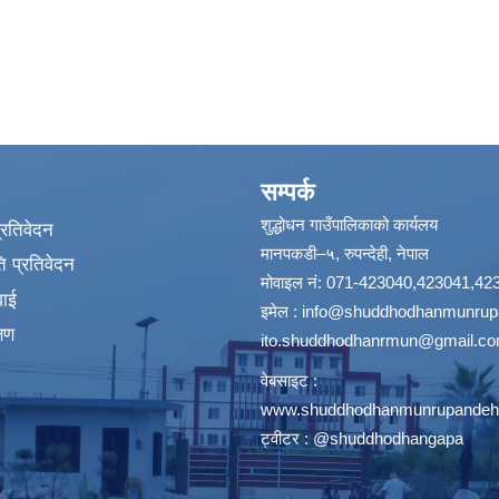
सम्पर्क
शुद्धोधन गाउँपालिकाको कार्यलय
प्रतिवेदन
मानपकडी–५, रुपन्देही, नेपाल
 प्रतिवेदन
मोवाइल नं: 071-423040,423041,42
वाई
इमेल :
info@shuddhodhanmunrupa
्षण
ito.shuddhodhanrmun@gmail.c
वेबसाइट :
www.shuddhodhanmunrupandehi
ट्वीटर : @shuddhodhangapa