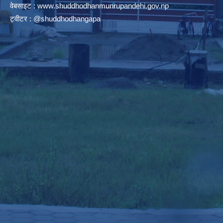
वेबसाइट :
www.shuddhodhanmunrupandehi.gov.np
ट्वीटर : @shuddhodhangapa