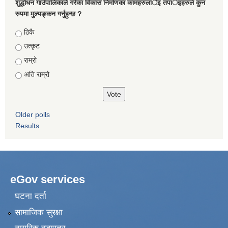
शुद्धोधन गाउँपालिकाले गरेका विकास निर्माणका कामहरुलार्इ तपार्इहरुले कुन
रुपमा मुल्यङ्कन गर्नुहुन्छ ?
Choices
ठिकै
उत्कृट
राम्रो
अति राम्रो
Older polls
Results
eGov services
घटना दर्ता
सामाजिक सुरक्षा