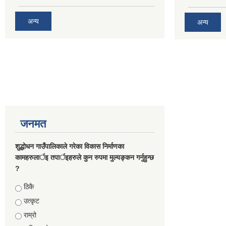
अन्य
अन्य
जनमत
शुद्धोधन गाउँपालिकाले गरेका विकास निर्माणका
कामहरुलार्इ तपार्इहरुले कुन रुपमा मुल्यङ्कन गर्नुहुन्छ
?
Choices
ठिकै
उत्कृट
राम्रो