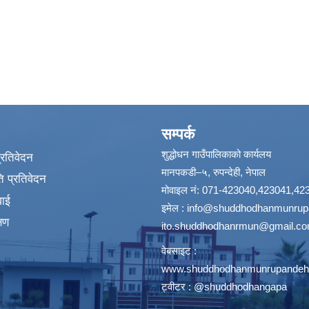
सम्पर्क
शुद्धोधन गाउँपालिकाको कार्यलय
प्रतिवेदन
मानपकडी–५, रुपन्देही, नेपाल
 प्रतिवेदन
मोवाइल नं: 071-423040,423041,42
वाई
इमेल :
info@shuddhodhanmunrupa
्षण
ito.shuddhodhanrmun@gmail.c
वेबसाइट :
www.shuddhodhanmunrupandehi
ट्वीटर : @shuddhodhangapa