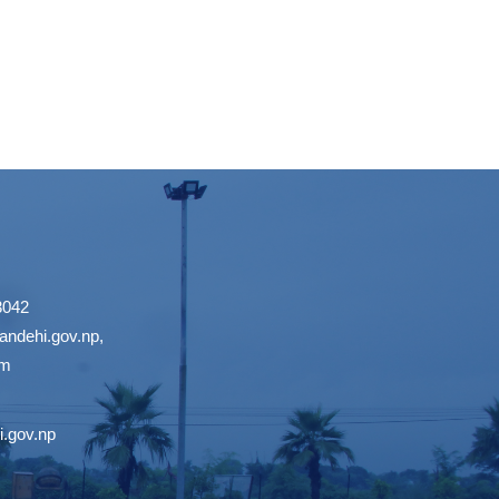
3042
ndehi.gov.np
,
om
.gov.np