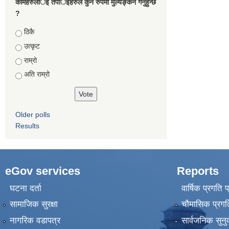
कामहरुलार्इ तपार्इहरुले कुन रुपमा मुल्यङ्कन गर्नुहुन्छ
?
Choices
ठिकै
उत्कृट
राम्रो
अति राम्रो
Older polls
Results
eGov services
Reports
घटना दर्ता
वार्षिक प्रगति 
सामाजिक सुरक्षा
चौमासिक प्रगति
नागरिक वडापत्र
सार्वजनिक सुनु