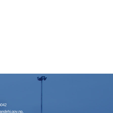
3042
ndehi.gov.np
,