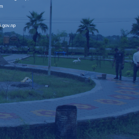
om
.gov.np