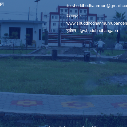
्षण
ito.shuddhodhanrmun@gmail.c
वेबसाइट :
www.shuddhodhanmunrupandehi
ट्वीटर : @shuddhodhangapa