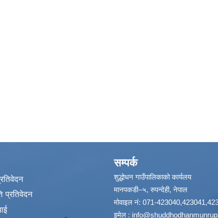
सम्पर्क
शुद्धोधन गाउँपालिकाको कार्यलय
प्रतिवेदन
मानपकडी–५, रुपन्देही, नेपाल
 प्रतिवेदन
मोवाइल नं: 071-423040,423041,42
वाई
इमेल :
info@shuddhodhanmunrupa