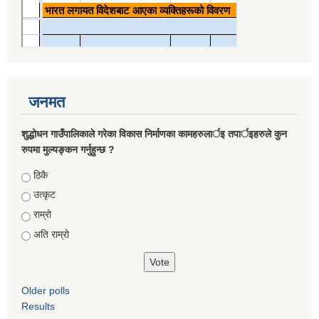
जनमत
शुद्धोधन गाउँपालिकाले गरेका विकास निर्माणका कामहरुलार्इ तपार्इहरुले कुन
रुपमा मुल्यङ्कन गर्नुहुन्छ ?
Choices
ठिकै
उत्कृट
राम्रो
अति राम्रो
Older polls
Results