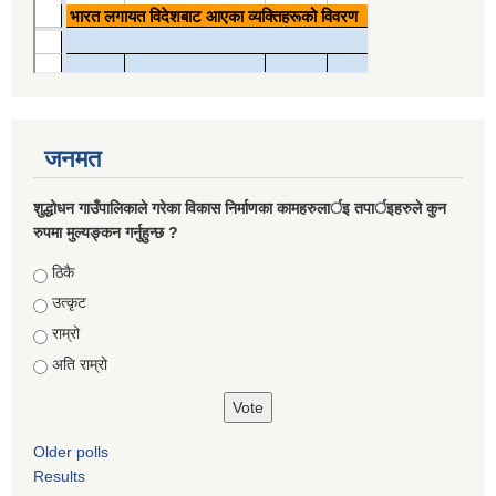
जनमत
शुद्धोधन गाउँपालिकाले गरेका विकास निर्माणका कामहरुलार्इ तपार्इहरुले कुन
रुपमा मुल्यङ्कन गर्नुहुन्छ ?
Choices
ठिकै
उत्कृट
राम्रो
अति राम्रो
Older polls
Results