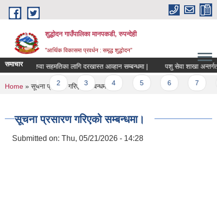
Skip to main content
शुद्धोदन गाउँपालिका मानपकडी, रुपन्देही
"आर्थिक विकासमा प्रवर्धन : समृद्ध शुद्धोदन”
समाचार
सरुवा सहमतिका लागि दरखास्त आव्हान सम्बन्धमा |
पशु सेवा शाखा अन्तर्गत सैल
Pages
1
2
3
4
5
6
7
8
You are here
Home
» सूचना प्रसारण गरिएको सम्बन्धमा।
सूचना प्रसारण गरिएको सम्बन्धमा।
Submitted on:
Thu, 05/21/2026 - 14:28