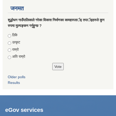
जनमत
शुद्धोधन गाउँपालिकाले गरेका विकास निर्माणका कामहरुलार्इ तपार्इहरुले कुन
रुपमा मुल्यङ्कन गर्नुहुन्छ ?
Choices
ठिकै
उत्कृट
राम्रो
अति राम्रो
Older polls
Results
eGov services