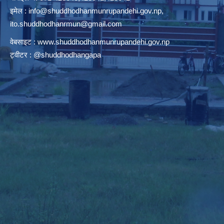
इमेल :
info@shuddhodhanmunrupandehi.gov.np
,
ito.shuddhodhanrmun@gmail.com
वेबसाइट :
www.shuddhodhanmunrupandehi.gov.np
ट्वीटर : @shuddhodhangapa