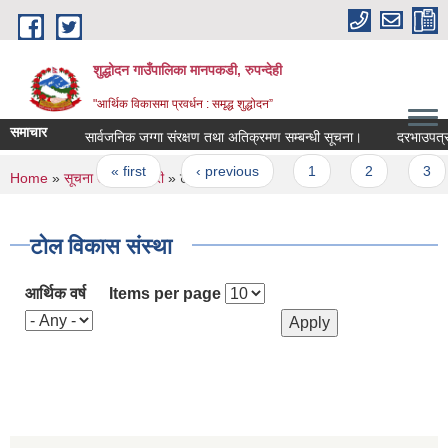
Skip to main content
शुद्धोदन गाउँपालिका मानपकडी, रुपन्देही
"आर्थिक विकासमा प्रवर्धन : समृद्ध शुद्धोदन”
समाचार
सार्वजनिक जग्गा संरक्षण तथा अतिक्रमण सम्बन्धी सूचना।
दरभाउपत्र स्वी
Pages
« first
‹ previous
1
2
3
4
You are here
Home
»
सूचना तथा जानकारी
» टोल विकास संस्था
टोल विकास संस्था
आर्थिक वर्ष
Items per page