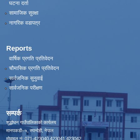
घटना दर्ता
सामाजिक सुरक्षा
नागरिक वडापत्र
Reports
वार्षिक प्रगति प्रतिवेदन
चौमासिक प्रगति प्रतिवेदन
सार्वजनिक सुनुवाई
सार्वजनिक परीक्षण
सम्पर्क
शुद्धोधन गाउँपालिकाको कार्यलय
मानपकडी–५, रुपन्देही, नेपाल
मोवाइल नं: 071-423040,423041,423042