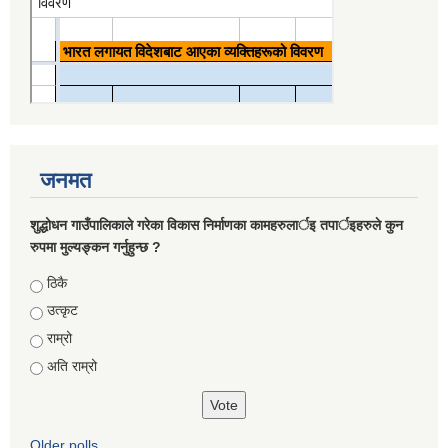
जनमत
शुद्धोधन गाउँपालिकाले गरेका विकास निर्माणका कामहरुलार्इ तपार्इहरुले कुन
रुपमा मुल्यङ्कन गर्नुहुन्छ ?
Choices
ठिकै
उत्कृट
राम्रो
अति राम्रो
Older polls