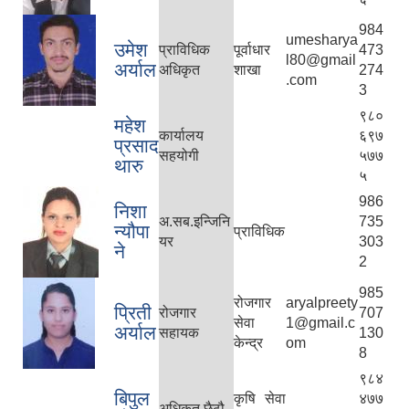
984
umesharya
उमेश
प्राविधिक
पूर्वाधार
473
l80@gmail
अर्याल
अधिकृत
शाखा
274
.com
3
९८०
महेश
कार्यालय
६९७
प्रसाद
सहयोगी
५७७
थारु
५
986
निशा
अ.सब.इन्जिनि
735
न्यौपा
प्राविधिक
यर
303
ने
2
985
रोजगार
aryalpreety
प्रिती
रोजगार
707
सेवा
1@gmail.c
अर्याल
सहायक
130
केन्द्र
om
8
९८४
बिपुल
कृषि सेवा
४७७
अधिकृत छै‌ठौ‌