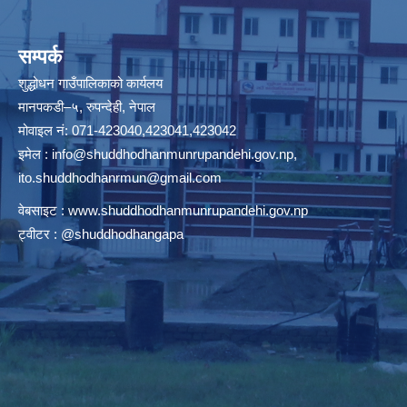
सम्पर्क
शुद्धोधन गाउँपालिकाको कार्यलय
मानपकडी–५, रुपन्देही, नेपाल
मोवाइल नं: 071-423040,423041,423042
इमेल :
info@shuddhodhanmunrupandehi.gov.np
,
ito.shuddhodhanrmun@gmail.com
वेबसाइट :
www.shuddhodhanmunrupandehi.gov.np
ट्वीटर : @shuddhodhangapa