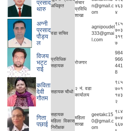
प्रसाद
स‌ंचार
अधिकृत
n@gmail.c
४६३
थारु
प्रविधि
om
४
शाखा
अग्नी
९८५
agnipoudel
प्रसाद
७०३
वडा सचिव
333@gmai
पौड्य
३१९
l.com
ल
७
984
विजय
प्रविधिक
966
भट्ट
रोजगार
सहायक
441
राई
8
९८५
कविता
२ नं. वडा
७०१
देवी
सहायक चौथो
कार्यालय
१४३
गौतम
२
९८४
सहायक
geetakc15
गिता
महिला
७०४
महिला विकास
0@gmail.c
पछाई
शाखा
६६७
निरीक्षक
om
६