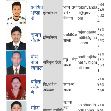
984
आशिष
भवन तथा
robinvanda
748
भण्डा
इन्जिनियर
वस्ति
ri@gmail.c
630
री
विकास
om
4
९८४
rajangauta
राजन
प्राविधिक
७४२
इन्जिनियर
m69@gma
गौतम
शाखा
१२९
il.com
०
९८४
बोध
bodhrajkha
पशु सेवा
६९२
राज
अधिकृत छै‌ठौ‌
nal73@gm
शाखा
८३३
खनाल
ail.com
३
९८४
बबिता
सि.अ.हे.व.
स्वास्थ्य
७१४
न्यौपा
अधिकृत
शाखा
७६०
ने
०
सूचना
ito.shuddh
९८४
महेश
तथा
सूचना प्रविधि
odhanrmu
७२६