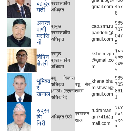
gharti.bg@
708
बहादुर
प्रशासकीय
gmail.com
457
घर्ती
अधिकृत
8
अनन्त
985
प्रमुख
cao.srm.ru
पाणी
707
प्रशासकीय
pandehi@
मरासि
047
अधिकृत
gmail.com
नी
5
९८५
प्रमुख
kshetri.vpn
विपिन
७०७
प्रशासकीय
@gmail.co
क्षेत्री
०४७
अधिकृत
m
५
पशु विकास
985
भुमिश्‍व
khanalbhu
अधिकृत
पशु सेवा
705
र
mishwar@
(आठौं) (सूचना
शाखा
861
खनाल
gmail.com
अधिकारी)
1
९८४
रुद्रम
rudramani
प्रशासन
७०८
णि
अधिकृत छै‌ठौ‌
giri741@g
शाखा
२९०
गिरी
mail.com
१