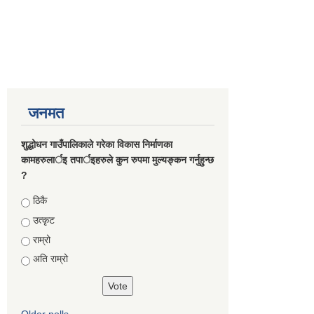
जनमत
शुद्धोधन गाउँपालिकाले गरेका विकास निर्माणका
कामहरुलार्इ तपार्इहरुले कुन रुपमा मुल्यङ्कन गर्नुहुन्छ
?
Choices
ठिकै
उत्कृट
राम्रो
अति राम्रो