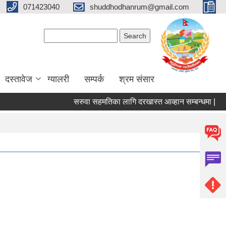
071423040
shuddhodhanrum@gmail.com
Search form
Search
दस्तावेज
ग्यालरी
सम्पर्क
श्रम संसार
सरुवा सहमतिका लागि दरखास्त आव्हान सम्बन्धमा |
पशु 
Pages
1