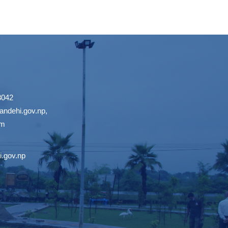
3042
ndehi.gov.np
,
om
.gov.np