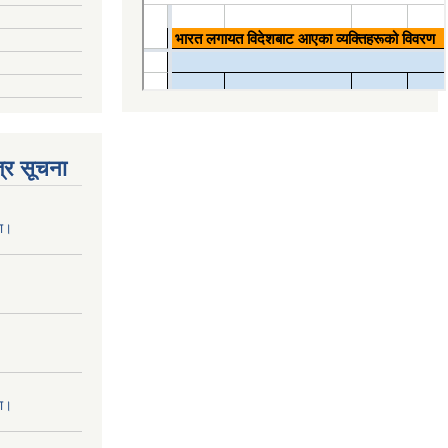
्र सूचना
ना।
ना।