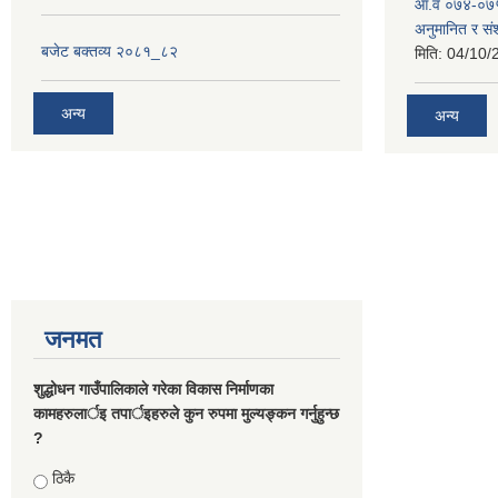
आ.व ०७४-०७५
अनुमानित र स
बजेट बक्तव्य २०८१_८२
मिति:
04/10/
अन्य
अन्य
जनमत
शुद्धोधन गाउँपालिकाले गरेका विकास निर्माणका
कामहरुलार्इ तपार्इहरुले कुन रुपमा मुल्यङ्कन गर्नुहुन्छ
?
Choices
ठिकै