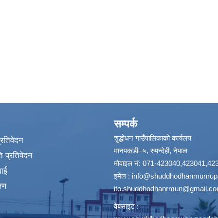
सम्पर्क
शुद्धोधन गाउँपालिकाको कार्यलय
प्रतिवेदन
मानपकडी–५, रुपन्देही, नेपाल
 प्रतिवेदन
मोवाइल नं: 071-423040,423041,42
वाई
इमेल :
info@shuddhodhanmunrupa
्षण
ito.shuddhodhanrmun@gmail.c
वेबसाइट :