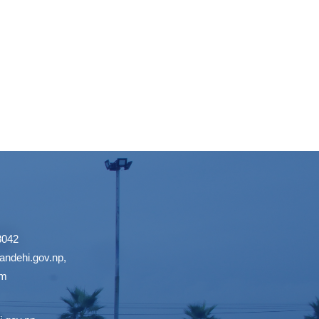
3042
ndehi.gov.np
,
om