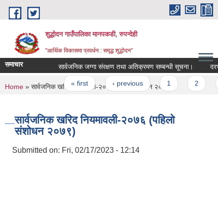
Skip to main content
शुद्धोदन गाउँपालिका मानपकडी, रुपन्देही
"आर्थिक विकासमा प्रवर्धन : समृद्ध शुद्धोदन”
समाचार
सार्वजनिक जग्गा संरक्षण तथा अतिक्रमण सम्बन्धी सूचना।
दरभाउपत्
Pages
« first
‹ previous
1
2
3
You are here
Home
» सार्वजनिक खरिद नियमावली-२०७६ (पहिलो संशोधन २०७९)
सार्वजनिक खरिद नियमावली-२०७६ (पहिलो
संशोधन २०७९)
Submitted on:
Fri, 02/17/2023 - 12:14