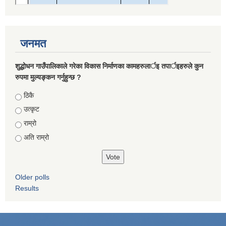
जनमत
शुद्धोधन गाउँपालिकाले गरेका विकास निर्माणका कामहरुलार्इ तपार्इहरुले कुन
रुपमा मुल्यङ्कन गर्नुहुन्छ ?
Choices
ठिकै
उत्कृट
राम्रो
अति राम्रो
Older polls
Results