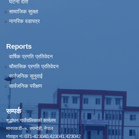
घटना दर्ता
सामाजिक सुरक्षा
नागरिक वडापत्र
Reports
वार्षिक प्रगति प्रतिवेदन
चौमासिक प्रगति प्रतिवेदन
सार्वजनिक सुनुवाई
सार्वजनिक परीक्षण
सम्पर्क
शुद्धोधन गाउँपालिकाको कार्यलय
मानपकडी–५, रुपन्देही, नेपाल
मोवाइल नं: 071-423040,423041,423042