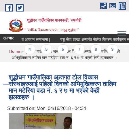
Skip to main content
शुद्धोदन गाउँपालिका मानपकडी, रुपन्देही
"आर्थिक विकासमा प्रवर्धन : समृद्ध शुद्धोदन”
समाचार
दरखास्त आव्हान सम्बन्धमा |
पशु सेवा शाखा अन्तर्गत सैलेज वितरण कार्यक्रम संचालनका
3
4
5
6
7
8
9
…
You are here
Home
» शुद्धोधन गाउँपालिका अन्र्तगत टोल विकास संस्थाहरुलाई पहिलो दिनको
अभिमुखिकरण तालिम मान मटेरिया वडा नं. ६ र ७ मा भएको केही झलकहरु ।
शुद्धोधन गाउँपालिका अन्र्तगत टोल विकास
संस्थाहरुलाई पहिलो दिनको अभिमुखिकरण तालिम
मान मटेरिया वडा नं. ६ र ७ मा भएको केही
झलकहरु ।
Submitted on:
Mon, 04/16/2018 - 04:34