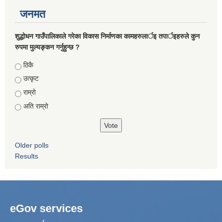
जनमत
शुद्धोधन गाउँपालिकाले गरेका विकास निर्माणका कामहरुलार्इ तपार्इहरुले कुन
रुपमा मुल्यङ्कन गर्नुहुन्छ ?
Choices
ठिकै
उत्कृट
राम्रो
अति राम्रो
Older polls
Results
eGov services