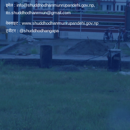
इमेल :
info@shuddhodhanmunrupandehi.gov.np
,
ito.shuddhodhanrmun@gmail.com
वेबसाइट :
www.shuddhodhanmunrupandehi.gov.np
ट्वीटर : @shuddhodhangapa