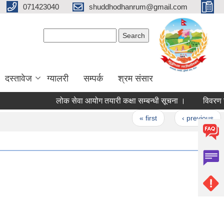
071423040
shuddhodhanrum@gmail.com
Search form
Search
दस्तावेज
ग्यालरी
सम्पर्क
श्रम संसार
लोक सेवा आयोग तयारी कक्षा सम्बन्धी सूचना ।
विवरण उपलब्ध ग
Pages
« first
‹ previous
…