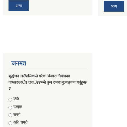
अन्य
अन्य
जनमत
शुद्धोधन गाउँपालिकाले गरेका विकास निर्माणका
कामहरुलार्इ तपार्इहरुले कुन रुपमा मुल्यङ्कन गर्नुहुन्छ
?
Choices
ठिकै
उत्कृट
राम्रो
अति राम्रो