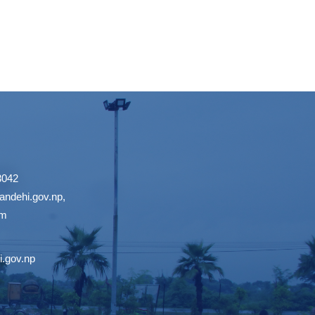
3042
ndehi.gov.np
,
om
.gov.np