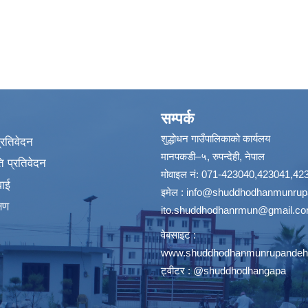
सम्पर्क
शुद्धोधन गाउँपालिकाको कार्यलय
प्रतिवेदन
मानपकडी–५, रुपन्देही, नेपाल
 प्रतिवेदन
मोवाइल नं: 071-423040,423041,42
वाई
इमेल :
info@shuddhodhanmunrupa
्षण
ito.shuddhodhanrmun@gmail.c
वेबसाइट :
www.shuddhodhanmunrupandehi
ट्वीटर : @shuddhodhangapa