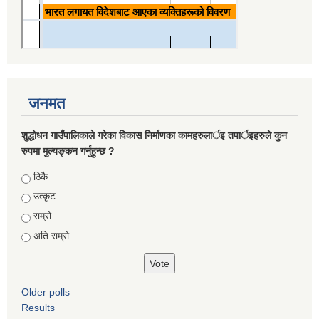
जनमत
शुद्धोधन गाउँपालिकाले गरेका विकास निर्माणका कामहरुलार्इ तपार्इहरुले कुन
रुपमा मुल्यङ्कन गर्नुहुन्छ ?
Choices
ठिकै
उत्कृट
राम्रो
अति राम्रो
Older polls
Results