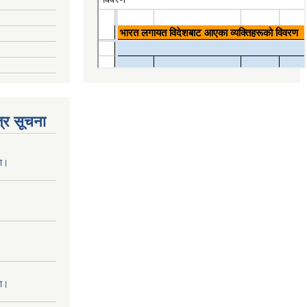
्र सूचना
ना।
ना।