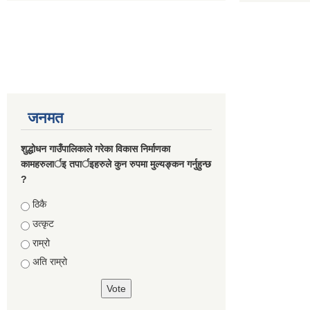
जनमत
शुद्धोधन गाउँपालिकाले गरेका विकास निर्माणका
कामहरुलार्इ तपार्इहरुले कुन रुपमा मुल्यङ्कन गर्नुहुन्छ
?
Choices
ठिकै
उत्कृट
राम्रो
अति राम्रो