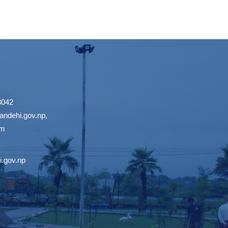
3042
ndehi.gov.np
,
om
.gov.np