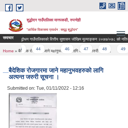
Skip to main content
शुद्धोदन गाउँपालिका मानपकडी, रुपन्देही
"आर्थिक विकासमा प्रवर्धन : समृद्ध शुद्धोदन”
समाचार
शुद्धोधन गाउँपालिकाको वित्तीय सुशासन जोखिम मूल्याङ्कन २०७७/०७८ को नतिजा
43
44
45
46
47
48
49
You are here
Home
» बैदेशिक रोजगारमा जाने महानुभवहरुको लागि अत्यन्त जरुरी सूचना ।
बैदेशिक रोजगारमा जाने महानुभवहरुको लागि
अत्यन्त जरुरी सूचना ।
Submitted on:
Tue, 01/11/2022 - 12:16