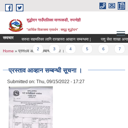
Skip to main content
शुद्धोदन गाउँपालिका मानपकडी, रुपन्देही
"आर्थिक विकासमा प्रवर्धन : समृद्ध शुद्धोदन”
समाचार
सरुवा सहमतिका लागि दरखास्त आव्हान सम्बन्धमा |
पशु सेवा शाखा अन्तर्गत स
Pages
1
2
3
4
5
6
7
8
You are here
Home
» प्रस्ताव आव्हान सम्बन्धी सूचना ।
प्रस्ताव आव्हान सम्बन्धी सूचना ।
Submitted on:
Thu, 09/15/2022 - 17:27