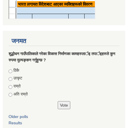
जनमत
शुद्धोधन गाउँपालिकाले गरेका विकास निर्माणका कामहरुलार्इ तपार्इहरुले कुन
रुपमा मुल्यङ्कन गर्नुहुन्छ ?
Choices
ठिकै
उत्कृट
राम्रो
अति राम्रो
Older polls
Results