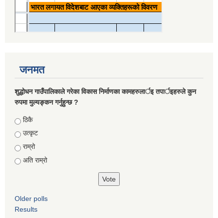
जनमत
शुद्धोधन गाउँपालिकाले गरेका विकास निर्माणका कामहरुलार्इ तपार्इहरुले कुन
रुपमा मुल्यङ्कन गर्नुहुन्छ ?
Choices
ठिकै
उत्कृट
राम्रो
अति राम्रो
Older polls
Results