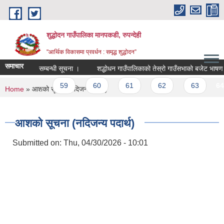
Skip to main content
शुद्धोदन गाउँपालिका मानपकडी, रुपन्देही
"आर्थिक विकासमा प्रवर्धन : समृद्ध शुद्धोदन”
समाचार
छात्रवृती सम्बन्धी सूचना ।
शद्धोधन गाउँपालिकाको तेस्रो गाउँसभाको बजेट भाषण भएको स
s
…
59
60
61
62
63
64
You are here
Home
» आशको सूचना (नदिजन्य पदार्थ)
आशको सूचना (नदिजन्य पदार्थ)
Submitted on:
Thu, 04/30/2026 - 10:01