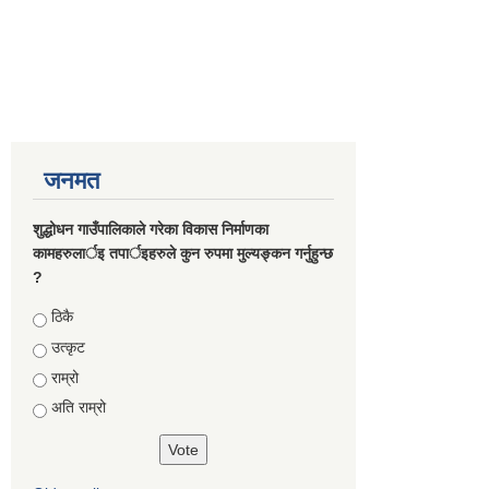
जनमत
शुद्धोधन गाउँपालिकाले गरेका विकास निर्माणका
कामहरुलार्इ तपार्इहरुले कुन रुपमा मुल्यङ्कन गर्नुहुन्छ
?
Choices
ठिकै
उत्कृट
राम्रो
अति राम्रो