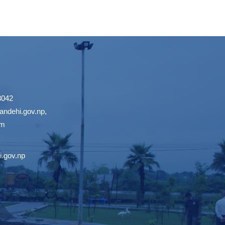
3042
ndehi.gov.np
,
om
.gov.np