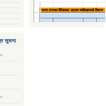
्र सूचना
ना।
ना।