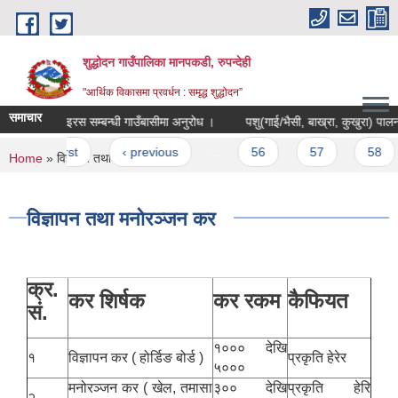
Skip to main content
शुद्धोदन गाउँपालिका मानपकडी, रुपन्देही
"आर्थिक विकासमा प्रवर्धन : समृद्ध शुद्धोदन”
समाचार
कोरोना भाइरस सम्बन्धी गाउँबासीमा अनुरोध ।
पशु(गाई/भैसी, बाख्रा, कुखुरा) पालन सम्
Pages
« first
‹ previous
…
56
57
58
You are here
Home
» विज्ञापन तथा मनोरञ्जन कर
विज्ञापन तथा मनोरञ्जन कर
क्र.
कर शिर्षक
कर रकम
कैफियत
सं.
१००० देखि
१
विज्ञापन कर ( होर्डिङ बोर्ड )
प्रकृति हेरेर
५०००
मनोरञ्जन कर ( खेल, तमासा
३०० देखि
प्रकृति हेरि
२