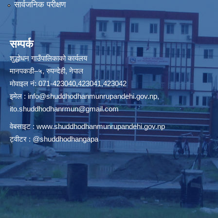
सार्वजनिक परीक्षण
सम्पर्क
शुद्धोधन गाउँपालिकाको कार्यलय
मानपकडी–५, रुपन्देही, नेपाल
मोवाइल नं: 071-423040,423041,423042
इमेल :
info@shuddhodhanmunrupandehi.gov.np
,
ito.shuddhodhanrmun@gmail.com
वेबसाइट :
www.shuddhodhanmunrupandehi.gov.np
ट्वीटर : @shuddhodhangapa