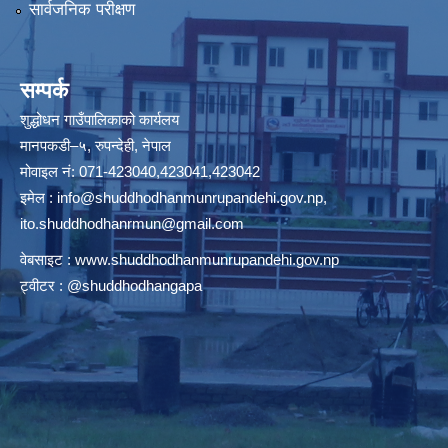
सार्वजनिक परीक्षण
सम्पर्क
शुद्धोधन गाउँपालिकाको कार्यलय
मानपकडी–५, रुपन्देही, नेपाल
मोवाइल नं: 071-423040,423041,423042
इमेल :
info@shuddhodhanmunrupandehi.gov.np
,
ito.shuddhodhanrmun@gmail.com
वेबसाइट :
www.shuddhodhanmunrupandehi.gov.np
ट्वीटर : @shuddhodhangapa