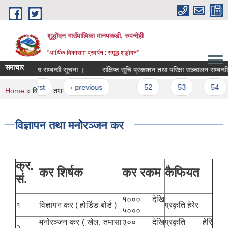
Skip to main content
शुद्धोदन गाउँपालिका मानपकडी, रुपन्देही
"आर्थिक विकासमा प्रवर्धन : समृद्ध शुद्धोदन”
समाचार
आवश्यकता सम्बन्धी सूचना ।
संक्षिप्त सूचि प्रकाशन तथा परिक्षा सञ्‍चालन सम्बन्धी सूच
Pages
« first
‹ previous
…
52
53
54
You are here
Home
» विज्ञापन तथा मनोरञ्जन कर
विज्ञापन तथा मनोरञ्जन कर
क्र.
कर शिर्षक
कर रकम
कैफियत
सं.
१००० देखि
१
विज्ञापन कर ( होर्डिङ बोर्ड )
प्रकृति हेरेर
५०००
मनोरञ्जन कर ( खेल, तमासा
३०० देखि
प्रकृति हेरि
२