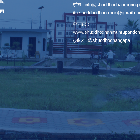
वाई
इमेल :
info@shuddhodhanmunrupa
्षण
ito.shuddhodhanrmun@gmail.c
वेबसाइट :
www.shuddhodhanmunrupandehi
ट्वीटर : @shuddhodhangapa