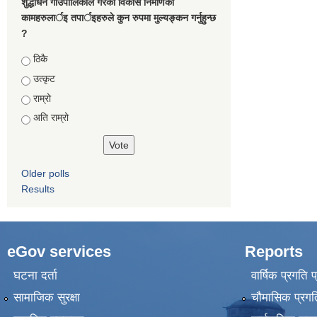
शुद्धोधन गाउँपालिकाले गरेका विकास निर्माणका
कामहरुलार्इ तपार्इहरुले कुन रुपमा मुल्यङ्कन गर्नुहुन्छ
?
Choices
ठिकै
उत्कृट
राम्रो
अति राम्रो
Older polls
Results
eGov services
Reports
घटना दर्ता
वार्षिक प्रगति 
सामाजिक सुरक्षा
चौमासिक प्रगति