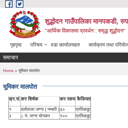
Skip to main content
शुद्धोदन गाउँपालिका मानपकडी, रुपन
"आर्थिक विकासमा प्रवर्धन : समृद्ध शुद्धोदन”
गृहपृष्ठ
परिचय
वडा कार्यालयहरु
कार्यक्रम तथा परियो
समाचार
You are here
Home
» भूमिकर मालपोत
भूमिकर मालपोत
क्र.सं.
कर शिर्षक
कर रकम
कैफियत
१
दर्तावाला जग्गा ( नम्बरी )
३०
प्रतिकठ्ठा
२
८ नं. जग्गा भोगकर
१००
प्रतिकठ्ठा