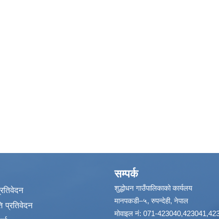
सम्पर्क
शुद्धोधन गाउँपालिकाको कार्यलय
प्रतिवेदन
मानपकडी–५, रुपन्देही, नेपाल
 प्रतिवेदन
मोवाइल नं: 071-423040,423041,42