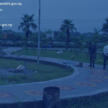
ndehi.gov.np
,
om
.gov.np