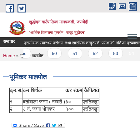
Skip to main content
शुद्धोदन गाउँपालिका मानपकडी, रुपन्देही
"आर्थिक विकासमा प्रवर्धन : समृद्ध शुद्धोदन”
समाचार
ा ।
प्रारम्भिक स्वास्थ्य परीक्षण तथा शारीरिक तन्दुरुस्ती परीक्षाको नतिजा प्रकाशन सम्ब
 previous
…
50
51
52
53
54
5
You are here
Home
» भूमिकर मालपोत
भूमिकर मालपोत
क्र.सं.
कर शिर्षक
कर रकम
कैफियत
१
दर्तावाला जग्गा ( नम्बरी )
३०
प्रतिकठ्ठा
२
८ नं. जग्गा भोगकर
१००
प्रतिकठ्ठा