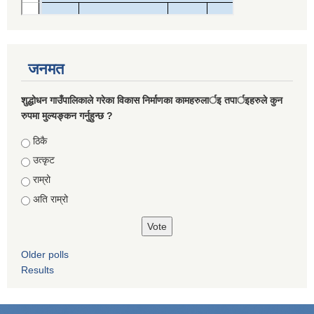
जनमत
शुद्धोधन गाउँपालिकाले गरेका विकास निर्माणका कामहरुलार्इ तपार्इहरुले कुन
रुपमा मुल्यङ्कन गर्नुहुन्छ ?
Choices
ठिकै
उत्कृट
राम्रो
अति राम्रो
Older polls
Results