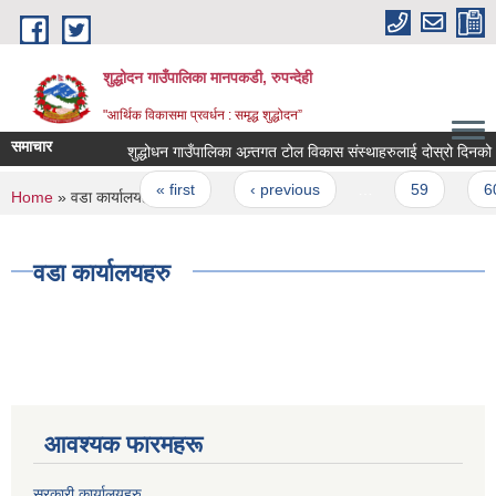
Skip to main content
शुद्धोदन गाउँपालिका मानपकडी, रुपन्देही
"आर्थिक विकासमा प्रवर्धन : समृद्ध शुद्धोदन”
समाचार
शुद्धोधन गाउँपालिका अन्र्तगत टोल विकास संस्थाहरुलाई दोस्रो दिनको 
Pages
« first
‹ previous
…
59
60
You are here
Home
» वडा कार्यालयहरु
वडा कार्यालयहरु
आवश्यक फारमहरू
सरकारी कार्यालयहरु