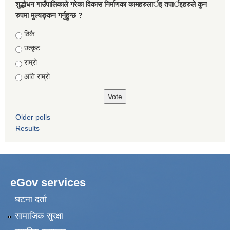
शुद्धोधन गाउँपालिकाले गरेका विकास निर्माणका कामहरुलार्इ तपार्इहरुले कुन
रुपमा मुल्यङ्कन गर्नुहुन्छ ?
Choices
ठिकै
उत्कृट
राम्रो
अति राम्रो
Older polls
Results
eGov services
घटना दर्ता
सामाजिक सुरक्षा