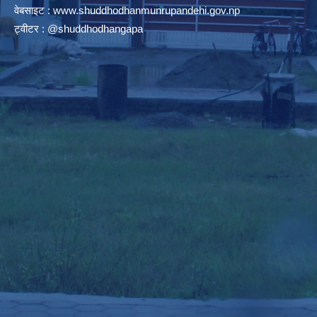
वेबसाइट :
www.shuddhodhanmunrupandehi.gov.np
ट्वीटर : @shuddhodhangapa