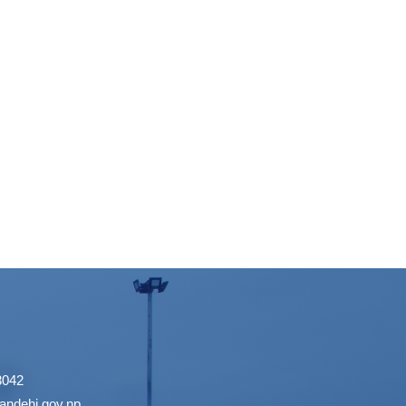
3042
ndehi.gov.np
,