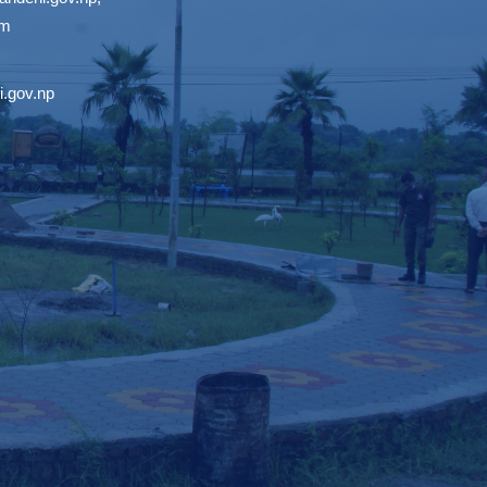
om
.gov.np