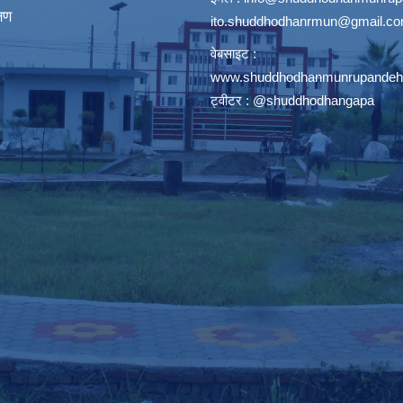
्षण
ito.shuddhodhanrmun@gmail.c
वेबसाइट :
www.shuddhodhanmunrupandehi
ट्वीटर : @shuddhodhangapa