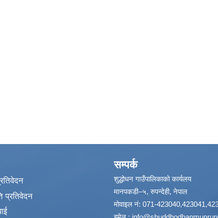
सम्पर्क
शुद्धोधन गाउँपालिकाको कार्यलय
प्रतिवेदन
मानपकडी–५, रुपन्देही, नेपाल
 प्रतिवेदन
मोवाइल नं: 071-423040,423041,42
वाई
इमेल :
info@shuddhodhanmunrupa