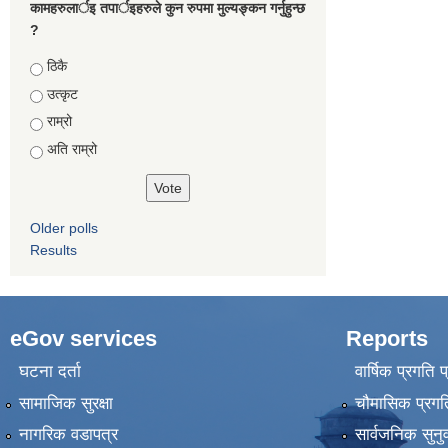
कामहरुलार्इ तपार्इहरुले कुन रुपमा मुल्यङ्कन गर्नुहुन्छ
?
Choices
ठिकै
उत्कृट
राम्रो
अति राम्रो
Older polls
Results
eGov services
Reports
घटना दर्ता
वार्षिक प्रगति 
सामाजिक सुरक्षा
चौमासिक प्रगति
नागरिक वडापत्र
सार्वजनिक सुनु