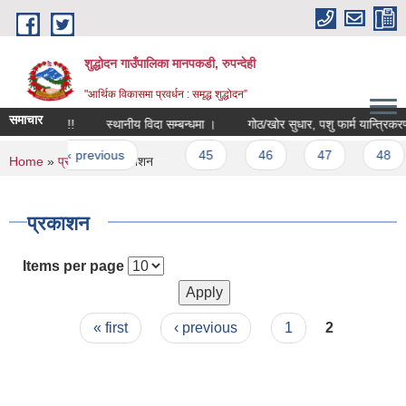
Skip to main content
शुद्धोदन गाउँपालिका मानपकडी, रुपन्देही
"आर्थिक विकासमा प्रवर्धन : समृद्ध शुद्धोदन”
समाचार
सूचना! सूचना!! सूचना!!!
स्थानीय विदा सम्बन्धमा ।
गोठ/खोर सुधार, पशु फार्म यान्त्रिकरण तथा
es
‹ previous
…
45
46
47
48
4
You are here
Home
»
प्रतिवेदन
» प्रकाशन
प्रकाशन
Items per page
Pages
« first
‹ previous
1
2