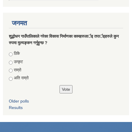
जनमत
शुद्धोधन गाउँपालिकाले गरेका विकास निर्माणका कामहरुलार्इ तपार्इहरुले कुन
रुपमा मुल्यङ्कन गर्नुहुन्छ ?
Choices
ठिकै
उत्कृट
राम्रो
अति राम्रो
Older polls
Results