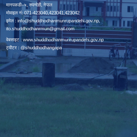
मानपकडी–५, रुपन्देही, नेपाल
मोवाइल नं: 071-423040,423041,423042
इमेल :
info@shuddhodhanmunrupandehi.gov.np
,
ito.shuddhodhanrmun@gmail.com
वेबसाइट :
www.shuddhodhanmunrupandehi.gov.np
ट्वीटर : @shuddhodhangapa