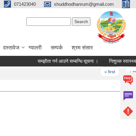
071423040
shuddhodhanrum@gmail.com
Search form
Search
दस्तावेज
ग्यालरी
सम्पर्क
श्रम संसार
सम्झौता गर्न आउने सम्बन्धि सूचना ।
निशुल्क स्वास्थ्य शिवि
Pages
« first
‹ previou