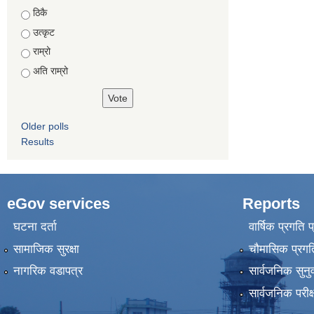
Choices
ठिकै
उत्कृट
राम्रो
अति राम्रो
Older polls
Results
eGov services
Reports
घटना दर्ता
वार्षिक प्रगति 
सामाजिक सुरक्षा
चौमासिक प्रगति
नागरिक वडापत्र
सार्वजनिक सुनु
सार्वजनिक परीक