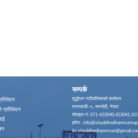
सम्पर्क
शुद्धोधन गाउँपालिकाको कार्यलय
प्रतिवेदन
मानपकडी–५, रुपन्देही, नेपाल
 प्रतिवेदन
मोवाइल नं: 071-423040,423041,42
वाई
इमेल :
info@shuddhodhanmunrupa
्षण
ito.shuddhodhanrmun@gmail.c