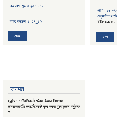
राय तथा सुझाव २०८१/८२
आ.व ०७४-०७५
अनुमानित र स
बजेट बक्तव्य २०८१_८२
मिति:
04/10/
अन्य
अन्य
जनमत
शुद्धोधन गाउँपालिकाले गरेका विकास निर्माणका
कामहरुलार्इ तपार्इहरुले कुन रुपमा मुल्यङ्कन गर्नुहुन्छ
?