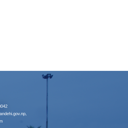
3042
ndehi.gov.np
,
om