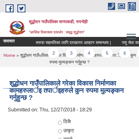
Skip to main content
शुद्धोदन गाउँपालिका मानपकडी, रुपन्देही
"आर्थिक विकासमा प्रवर्धन : समृद्ध शुद्धोदन”
समाचार
सरुवा सहमतिका लागि दरखास्त आव्हान सम्बन्धमा |
पशु सेवा शाखा अन
Pages
1
2
3
4
5
6
7
You are here
Home
» शुद्धोधन गाउँपालिकाले गरेका विकास निर्माणका कामहरुलार्इ तपार्इहरुले कुन
रुपमा मुल्यङ्कन गर्नुहुन्छ ?
शुद्धोधन गाउँपालिकाले गरेका विकास निर्माणका
कामहरुलार्इ तपार्इहरुले कुन रुपमा मुल्यङ्कन
गर्नुहुन्छ ?
Submitted on:
Thu, 12/27/2018 - 18:29
Choices
ठिकै
उत्कृट