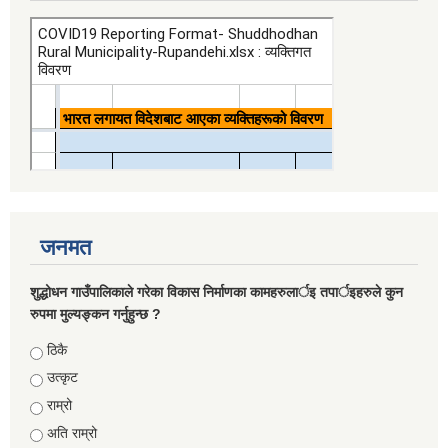
जनमत
शुद्धोधन गाउँपालिकाले गरेका विकास निर्माणका कामहरुलार्इ तपार्इहरुले कुन
रुपमा मुल्यङ्कन गर्नुहुन्छ ?
Choices
ठिकै
उत्कृट
राम्रो
अति राम्रो