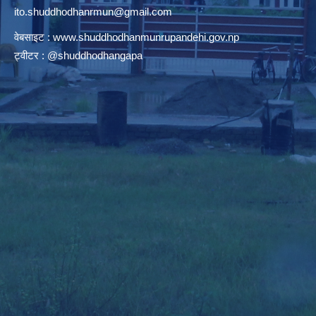
ito.shuddhodhanrmun@gmail.com
वेबसाइट :
www.shuddhodhanmunrupandehi.gov.np
ट्वीटर : @shuddhodhangapa