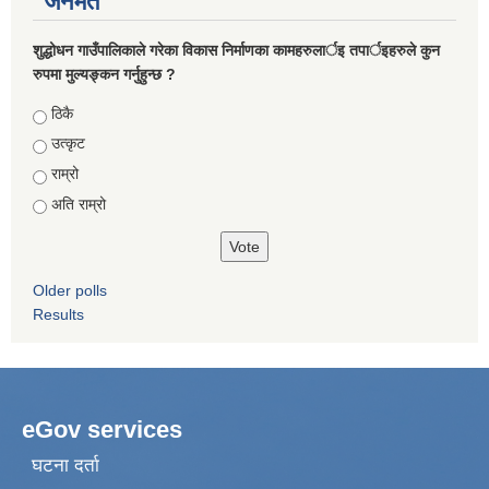
जनमत
शुद्धोधन गाउँपालिकाले गरेका विकास निर्माणका कामहरुलार्इ तपार्इहरुले कुन
रुपमा मुल्यङ्कन गर्नुहुन्छ ?
Choices
ठिकै
उत्कृट
राम्रो
अति राम्रो
Older polls
Results
eGov services
घटना दर्ता