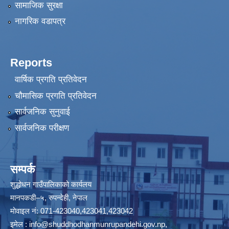
सामाजिक सुरक्षा
नागरिक वडापत्र
Reports
वार्षिक प्रगति प्रतिवेदन
चौमासिक प्रगति प्रतिवेदन
सार्वजनिक सुनुवाई
सार्वजनिक परीक्षण
सम्पर्क
शुद्धोधन गाउँपालिकाको कार्यलय
मानपकडी–५, रुपन्देही, नेपाल
मोवाइल नं: 071-423040,423041,423042
इमेल :
info@shuddhodhanmunrupandehi.gov.np
,