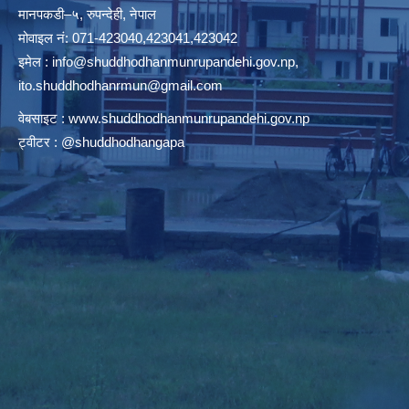
मानपकडी–५, रुपन्देही, नेपाल
मोवाइल नं: 071-423040,423041,423042
इमेल :
info@shuddhodhanmunrupandehi.gov.np
,
ito.shuddhodhanrmun@gmail.com
वेबसाइट :
www.shuddhodhanmunrupandehi.gov.np
ट्वीटर : @shuddhodhangapa