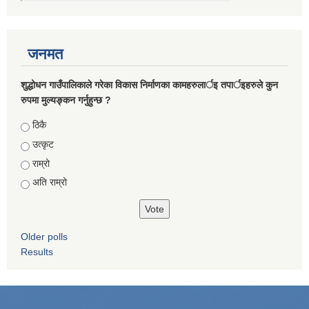
जनमत
शुद्धोधन गाउँपालिकाले गरेका विकास निर्माणका कामहरुलार्इ तपार्इहरुले कुन
रुपमा मुल्यङ्कन गर्नुहुन्छ ?
Choices
ठिकै
उत्कृट
राम्रो
अति राम्रो
Older polls
Results