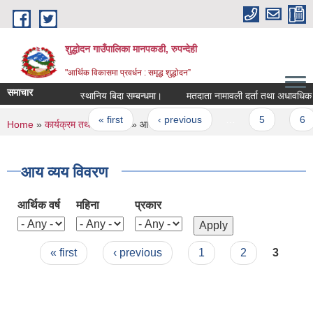
Skip to main content
शुद्धोदन गाउँपालिका मानपकडी, रुपन्देही
"आर्थिक विकासमा प्रवर्धन : समृद्ध शुद्धोदन”
समाचार
स्थानिय बिदा सम्बन्धमा।
मतदाता नामावली दर्ता तथा अधावधिक गर्ने स
Pages
« first
‹ previous
…
5
6
You are here
Home
»
कार्यक्रम तथा परियोजना
» आय व्यय विवरण
आय व्यय विवरण
आर्थिक वर्ष
महिना
प्रकार
Pages
« first
‹ previous
1
2
3