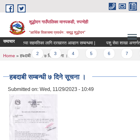
Skip to main content
शुद्धोदन गाउँपालिका मानपकडी, रुपन्देही
"आर्थिक विकासमा प्रवर्धन : समृद्ध शुद्धोदन”
समाचार
सरुवा सहमतिका लागि दरखास्त आव्हान सम्बन्धमा |
पशु सेवा शाखा अन्तर्गत सैले
Pages
1
2
3
4
5
6
7
8
You are here
Home
» हबदाबी सम्बन्धी ७ दिने सूचना ।
हबदाबी सम्बन्धी ७ दिने सूचना ।
Submitted on:
Wed, 11/29/2023 - 10:49