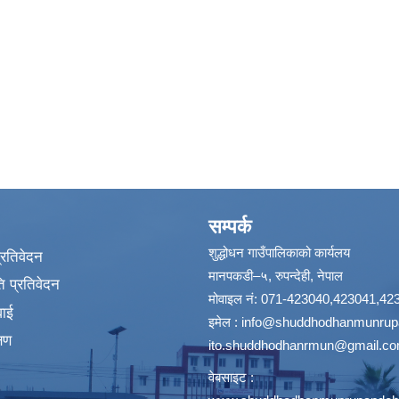
सम्पर्क
शुद्धोधन गाउँपालिकाको कार्यलय
प्रतिवेदन
मानपकडी–५, रुपन्देही, नेपाल
 प्रतिवेदन
मोवाइल नं: 071-423040,423041,42
वाई
इमेल :
info@shuddhodhanmunrupa
्षण
ito.shuddhodhanrmun@gmail.c
वेबसाइट :