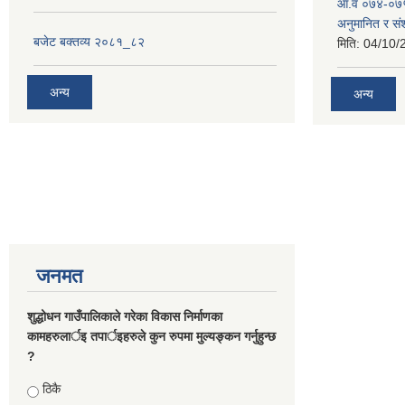
आ.व ०७४-०७५
अनुमानित र स
बजेट बक्तव्य २०८१_८२
मिति:
04/10/
अन्य
अन्य
जनमत
शुद्धोधन गाउँपालिकाले गरेका विकास निर्माणका
कामहरुलार्इ तपार्इहरुले कुन रुपमा मुल्यङ्कन गर्नुहुन्छ
?
Choices
ठिकै