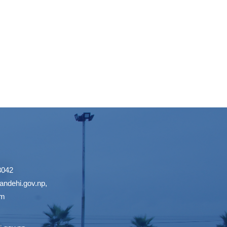
3042
ndehi.gov.np
,
om