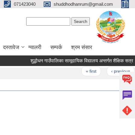
071423040
shuddhodhanrum@gmail.com
Search form
Search
दस्तावेज
ग्यालरी
सम्पर्क
श्रम संसार
शुद्धोधन गाउँपालिका सामूदायिक विद्यालय अन्तर्गत शैक्षिक सत्र २०७५ 
Pages
« first
‹ previous
…