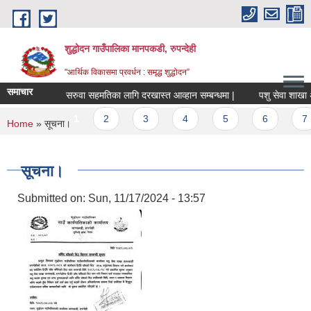
Skip to main content
शुद्धोदन गाउँपालिका मानपकडी, रुपन्देही
"आर्थिक विकासमा प्रवर्धन : समृद्ध शुद्धोदन”
समाचार
सरुवा सहमतिका लागि दरखास्त आव्हान सम्बन्धमा |
पशु सेवा शाखा अन्तर्
Pages
1
2
3
4
5
6
7
You are here
Home
» सूचना।
सूचना।
Submitted on:
Sun, 11/17/2024 - 13:57