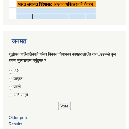
जनमत
शुद्धोधन गाउँपालिकाले गरेका विकास निर्माणका कामहरुलार्इ तपार्इहरुले कुन
रुपमा मुल्यङ्कन गर्नुहुन्छ ?
Choices
ठिकै
उत्कृट
राम्रो
अति राम्रो
Older polls
Results