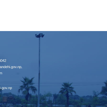
3042
ndehi.gov.np
,
om
.gov.np