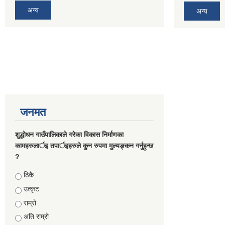
अन्य
अन्य
जनमत
शुद्धोधन गाउँपालिकाले गरेका विकास निर्माणका
कामहरुलार्इ तपार्इहरुले कुन रुपमा मुल्यङ्कन गर्नुहुन्छ
?
Choices
ठिकै
उत्कृट
राम्रो
अति राम्रो