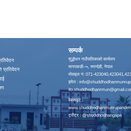
सम्पर्क
शुद्धोधन गाउँपालिकाको कार्यलय
प्रतिवेदन
मानपकडी–५, रुपन्देही, नेपाल
 प्रतिवेदन
मोवाइल नं: 071-423040,423041,42
वाई
इमेल :
info@shuddhodhanmunrupa
्षण
ito.shuddhodhanrmun@gmail.c
वेबसाइट :
www.shuddhodhanmunrupandehi
ट्वीटर : @shuddhodhangapa