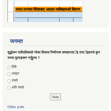
जनमत
शुद्धोधन गाउँपालिकाले गरेका विकास निर्माणका कामहरुलार्इ तपार्इहरुले कुन
रुपमा मुल्यङ्कन गर्नुहुन्छ ?
Choices
ठिकै
उत्कृट
राम्रो
अति राम्रो
Older polls