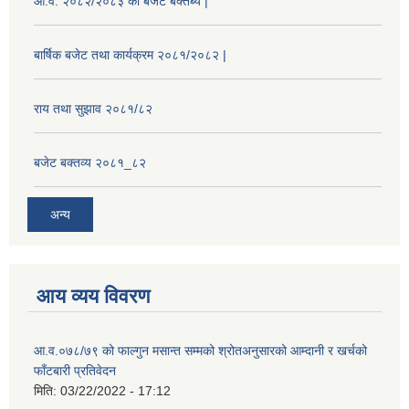
आ.व. २०८२/२०८३ को बजेट बक्तब्य |
बार्षिक बजेट तथा कार्यक्रम २०८१/२०८२ |
राय तथा सुझाव २०८१/८२
बजेट बक्तव्य २०८१_८२
अन्य
आय व्यय विवरण
आ.व.०७८/७९ को फाल्गुन मसान्त सम्मको श्रोतअनुसारको आम्दानी र खर्चको
फाँटबारी प्रतिवेदन
मिति:
03/22/2022 - 17:12