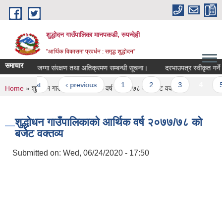
Skip to main content
शुद्धोदन गाउँपालिका मानपकडी, रुपन्देही
"आर्थिक विकासमा प्रवर्धन : समृद्ध शुद्धोदन”
समाचार
ार्वजनिक जग्गा संरक्षण तथा अतिक्रमण सम्बन्धी सूचना।
दरभाउपत्र स्वीकृत गर्ने आश
Pages
« first
‹ previous
1
2
3
4
5
You are here
Home
» शुद्धोधन गाउँपालिकाको आर्थिक वर्ष २०७७/७८ को बजेट वक्तव्य
शुद्धोधन गाउँपालिकाको आर्थिक वर्ष २०७७/७८ को
बजेट वक्तव्य
Submitted on:
Wed, 06/24/2020 - 17:50