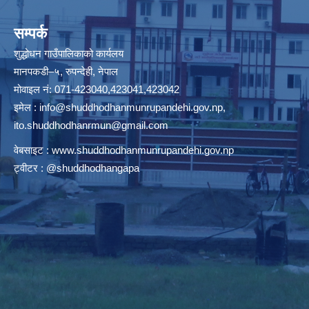
सम्पर्क
शुद्धोधन गाउँपालिकाको कार्यलय
मानपकडी–५, रुपन्देही, नेपाल
मोवाइल नं: 071-423040,423041,423042
इमेल :
info@shuddhodhanmunrupandehi.gov.np
,
ito.shuddhodhanrmun@gmail.com
वेबसाइट :
www.shuddhodhanmunrupandehi.gov.np
ट्वीटर : @shuddhodhangapa